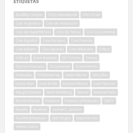
ETIQUETAS
Bradley Cooper
Chris Hemsworth
Chris Pratt
Cine Argentino
Cine de Animación
Cine de Superhéroes
Cine de Terror
Cine Documental
Cine Español
Cine Europeo
Cine Francés
Cine Italiano
Cine Japonés
Cine Mexicano
Crítica
Críticas
Dave Bautista
DC Comics
Disney
Djimon Hounsou
Documental
DreamWorks
Festivales
FICMonterrey
Helen Mirren
Idris Elba
James Wan
Josh Brolin
Julianne Moore
Liam Neeson
Margot Robbie
Mark Wahlberg
Marvel
Michael Peña
Nicole Kidman
Premios
Premios y Festivales
QMTY
Reseña
Reseñas
Samuel L. Jackson
Scarlett Johansson
Seth Rogen
Superhéroes
Willem Dafoe