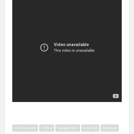
Cine Francés
Crítica
Gaspar Noé
Love 3D
Reseñas