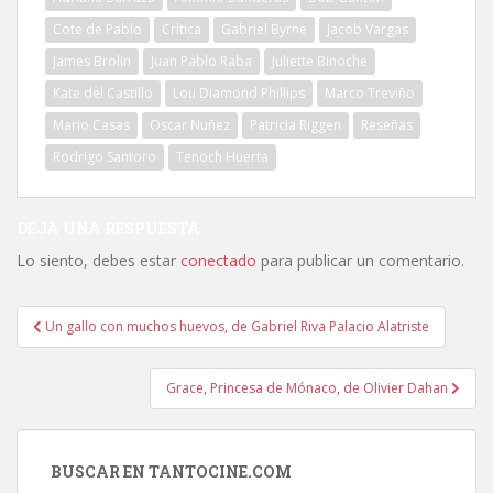
Cote de Pablo
Crítica
Gabriel Byrne
Jacob Vargas
James Brolin
Juan Pablo Raba
Juliette Binoche
Kate del Castillo
Lou Diamond Phillips
Marco Treviño
Mario Casas
Oscar Nuñez
Patricia Riggen
Reseñas
Rodrigo Santoro
Tenoch Huerta
DEJA UNA RESPUESTA
Lo siento, debes estar
conectado
para publicar un comentario.
Navegación
Un gallo con muchos huevos, de Gabriel Riva Palacio Alatriste
de
entradas
Grace, Princesa de Mónaco, de Olivier Dahan
BUSCAR EN TANTOCINE.COM