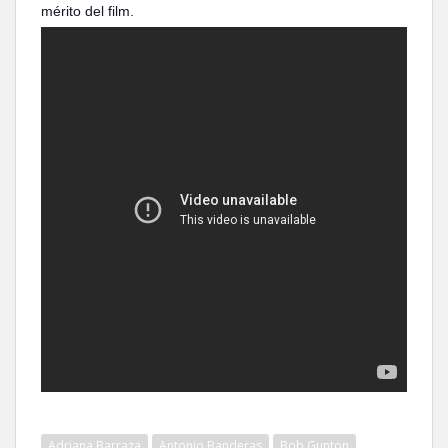
mérito del film.
Adriana Barraza
Antonio Banderas
Bob Gunton