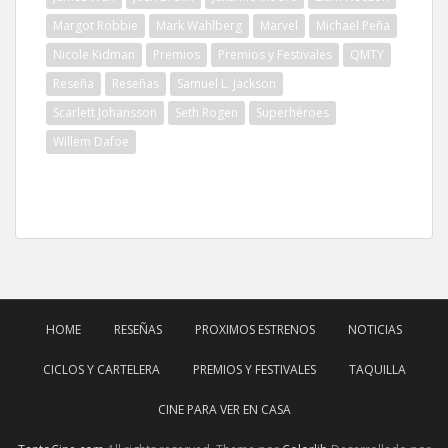
Margot Robbie
Mark Wahlberg
Marvel
Michael Peña
Nicole Kidman
Premios
Premios y Festivales
QMTY
Reseña
Reseñas
Samuel L. Jackson
Scarlett Johansson
Seth Rogen
Superhéroes
Willem Dafoe
HOME
RESEÑAS
PROXIMOS ESTRENOS
NOTICIAS
CICLOS Y CARTELERA
PREMIOS Y FESTIVALES
TAQUILLA
CINE PARA VER EN CASA