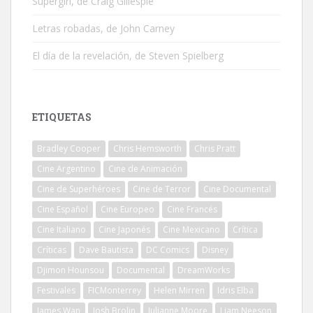
Supergirl, de Craig Gillespie
Letras robadas, de John Carney
El día de la revelación, de Steven Spielberg
ETIQUETAS
Bradley Cooper
Chris Hemsworth
Chris Pratt
Cine Argentino
Cine de Animación
Cine de Superhéroes
Cine de Terror
Cine Documental
Cine Español
Cine Europeo
Cine Francés
Cine Italiano
Cine Japonés
Cine Mexicano
Crítica
Críticas
Dave Bautista
DC Comics
Disney
Djimon Hounsou
Documental
DreamWorks
Festivales
FICMonterrey
Helen Mirren
Idris Elba
James Wan
Josh Brolin
Julianne Moore
Liam Neeson