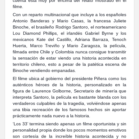
cuenta está muy por encima del relato mostrado en el
filme.
Con un reparto multinacional que incluye a los españoles
Antonio Banderas y Mario Casas, la francesa Juliete
Binoche, el brasileño Rodrigo Santoro, el norteamericano
Lou Diamond Phillips, el irlandés Gabriel Byrne y los
mexicanos Kate del Castillo, Adriana Barraza, Tenoch
Huerta, Marco Treviño y Mario Zaragoza, la película,
filmada entre Chile y Colombia nunca consigue transmitir
la sensación de estar viendo una historia acontecida en
territorio chileno, esto a pesar de la patética escena de
Binoche vendiendo empanadas.
El filme ubica al gobierno del presidente Piñera como los
auténticos héroes de la historia, personalizado en la
figura de Laurence Golborne, Secretario de minería que
interpreta Santoro, la película es bastante blanda con los
verdaderos culpables de la tragedia, volviéndose apenas
una tibia recreación de los famosos hechos sin aportar
prácticamente nada nuevo a la historia.
‘Los 33’ termina siendo apenas un filme oportunista y sin
personalidad propia donde los pocos momentos emotivos
son cortesía de la increíble historia acontecida y no