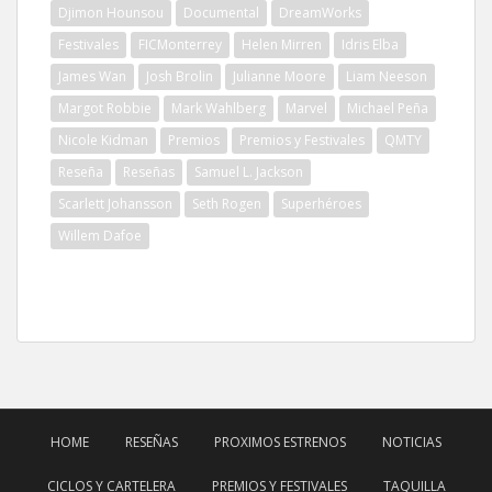
Djimon Hounsou
Documental
DreamWorks
Festivales
FICMonterrey
Helen Mirren
Idris Elba
James Wan
Josh Brolin
Julianne Moore
Liam Neeson
Margot Robbie
Mark Wahlberg
Marvel
Michael Peña
Nicole Kidman
Premios
Premios y Festivales
QMTY
Reseña
Reseñas
Samuel L. Jackson
Scarlett Johansson
Seth Rogen
Superhéroes
Willem Dafoe
HOME
RESEÑAS
PROXIMOS ESTRENOS
NOTICIAS
CICLOS Y CARTELERA
PREMIOS Y FESTIVALES
TAQUILLA