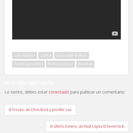
Cine Italiano
Crítica
La Grande Belleza
Paolo Sorrentino
Premios Oscar
Reseñas
DEJA UNA RESPUESTA
Lo siento, debes estar
conectado
para publicar un comentario.
Navegación
Frozen, de Chris Buck y Jennifer Lee
de
entradas
El último bolero, de Raúl López Echeverría