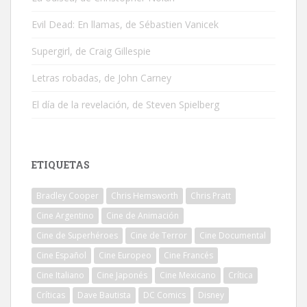
Evil Dead: En llamas, de Sébastien Vanicek
Supergirl, de Craig Gillespie
Letras robadas, de John Carney
El día de la revelación, de Steven Spielberg
ETIQUETAS
Bradley Cooper
Chris Hemsworth
Chris Pratt
Cine Argentino
Cine de Animación
Cine de Superhéroes
Cine de Terror
Cine Documental
Cine Español
Cine Europeo
Cine Francés
Cine Italiano
Cine Japonés
Cine Mexicano
Crítica
Críticas
Dave Bautista
DC Comics
Disney