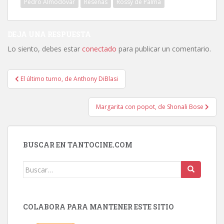
Pedro Almodóvar
Reseñas
Rossy de Palma
DEJA UNA RESPUESTA
Lo siento, debes estar
conectado
para publicar un comentario.
Navegación
El último turno, de Anthony DiBlasi
de
entradas
Margarita con popot, de Shonali Bose
BUSCAR EN TANTOCINE.COM
Buscar:
COLABORA PARA MANTENER ESTE SITIO