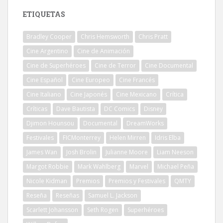
ETIQUETAS
Bradley Cooper
Chris Hemsworth
Chris Pratt
Cine Argentino
Cine de Animación
Cine de Superhéroes
Cine de Terror
Cine Documental
Cine Español
Cine Europeo
Cine Francés
Cine Italiano
Cine Japonés
Cine Mexicano
Crítica
Críticas
Dave Bautista
DC Comics
Disney
Djimon Hounsou
Documental
DreamWorks
Festivales
FICMonterrey
Helen Mirren
Idris Elba
James Wan
Josh Brolin
Julianne Moore
Liam Neeson
Margot Robbie
Mark Wahlberg
Marvel
Michael Peña
Nicole Kidman
Premios
Premios y Festivales
QMTY
Reseña
Reseñas
Samuel L. Jackson
Scarlett Johansson
Seth Rogen
Superhéroes