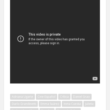
Adriana Ugarte
Cine Español
Crítica
Daniel Grao
Darío Grandinetti
Emma Suárez
Inma Cuesta
Julieta