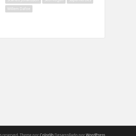
Willem Dafoe
hts reserved. Theme por
Colorlib
Desarrollado por
WordPress