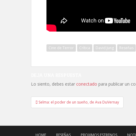
Cine de Terror
Crítica
David Jung
Reseñas
DEJA UNA RESPUESTA
Lo siento, debes estar
conectado
para publicar un c
Navegación
Selma: el poder de un sueño, de Ava DuVernay
de
entradas
HOME
RESEÑAS
PROXIMOS ESTRENOS
NOTI