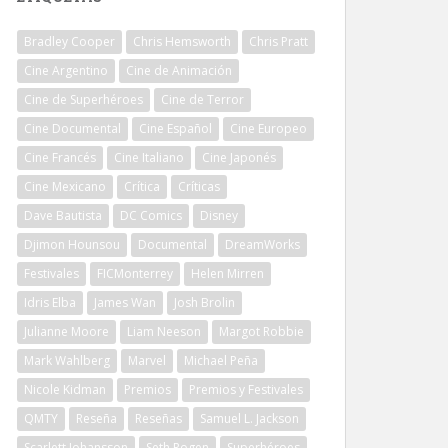
Bradley Cooper
Chris Hemsworth
Chris Pratt
Cine Argentino
Cine de Animación
Cine de Superhéroes
Cine de Terror
Cine Documental
Cine Español
Cine Europeo
Cine Francés
Cine Italiano
Cine Japonés
Cine Mexicano
Crítica
Críticas
Dave Bautista
DC Comics
Disney
Djimon Hounsou
Documental
DreamWorks
Festivales
FICMonterrey
Helen Mirren
Idris Elba
James Wan
Josh Brolin
Julianne Moore
Liam Neeson
Margot Robbie
Mark Wahlberg
Marvel
Michael Peña
Nicole Kidman
Premios
Premios y Festivales
QMTY
Reseña
Reseñas
Samuel L. Jackson
Scarlett Johansson
Seth Rogen
Superhéroes