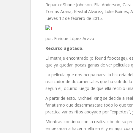
Reparto: Shane Johnson, Ella Anderson, Cara P
Tomas Arana, Krystal Alvarez, Luke Baines, A
jueves 12 de febrero de 2015.
por: Enrique López Arvizu
Recurso agotado.
El metraje encontrado (o found foootage), e
que ya quedan pocas ganas de ver películas q
La película que nos ocupa narra la historia de
realizador de documentales que ha sufrido la
según él, ocurrió luego de que ella recibió un
A partir de esto, Michael King se decide a rea
fanatismo que desenmascare todo lo que teng
practica varios ritos apoyado por “expertos”,
Mientras continua con la realización de su pr
empezaran a hacer mella en él y es aquí cuand