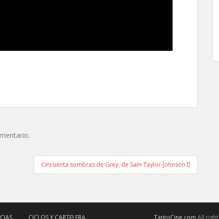
omentario.
Cincuenta sombras de Grey, de Sam Taylor-Johnson
CIAS
CICLOS Y CARTELERA
TantoCine.com
All rig