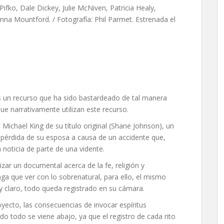
ifko, Dale Dickey, Julie McNiven, Patricia Healy,
nna Mountford. / Fotografía: Phil Parmet. Estrenada el
s un recurso que ha sido bastardeado de tal manera
ue narrativamente utilizan este recurso.
l Michael King de su título original (Shane Johnson), un
 pérdida de su esposa a causa de un accidente que,
a noticia de parte de una vidente.
lizar un documental acerca de la fe, religión y
a que ver con lo sobrenatural, para ello, el mismo
 y claro, todo queda registrado en su cámara.
oyecto, las consecuencias de invocar espíritus
o todo se viene abajo, ya que el registro de cada rito