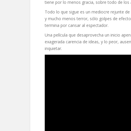
tiene por lo menos gracia, sobre todo de los 
Todo lo que sigue es un mediocre rejunte d
y mucho menos terror, sólo golpes de efect
termina por cansar al espectador.
Una película que desaprovecha un inicio ape
exagerada carencia de ideas, y lo peor, ause
inquietar.