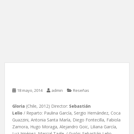
Gloria, de Sebastián Lelio
18 mayo, 2014
admin
Reseñas
Gloria
(Chile, 2012) Director:
Sebastián
Lelio
/ Reparto: Paulina García, Sergio Hernández, Coca
Guazzini, Antonia Santa María, Diego Fontecilla, Fabiola
Zamora, Hugo Moraga, Alejandro Goic, Liliana García,
Luz Jiménez, Marcial Tagle. / Guión: Sebastián Lelio,