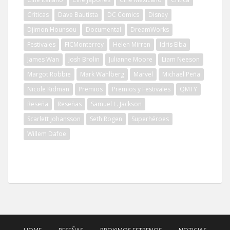
Críticas
Dave Bautista
DC Comics
Disney
Djimon Hounsou
Documental
DreamWorks
Festivales
FICMonterrey
Helen Mirren
Idris Elba
James Wan
Josh Brolin
Julianne Moore
Liam Neeson
Margot Robbie
Mark Wahlberg
Marvel
Michael Peña
Nicole Kidman
Premios
Premios y Festivales
QMTY
Reseña
Reseñas
Samuel L. Jackson
Scarlett Johansson
Seth Rogen
Superhéroes
Willem Dafoe