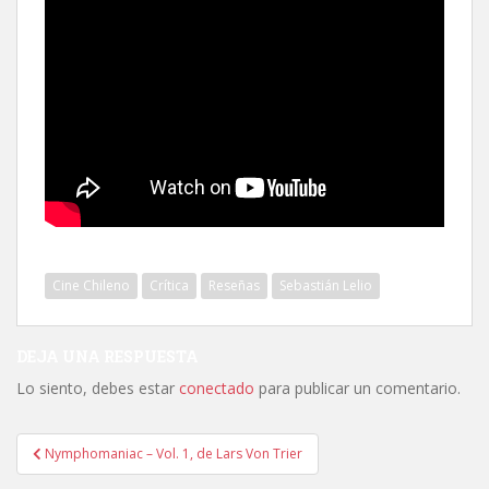
Cine Chileno
Crítica
Reseñas
Sebastián Lelio
DEJA UNA RESPUESTA
Lo siento, debes estar
conectado
para publicar un comentario.
Navegación
Nymphomaniac – Vol. 1, de Lars Von Trier
de