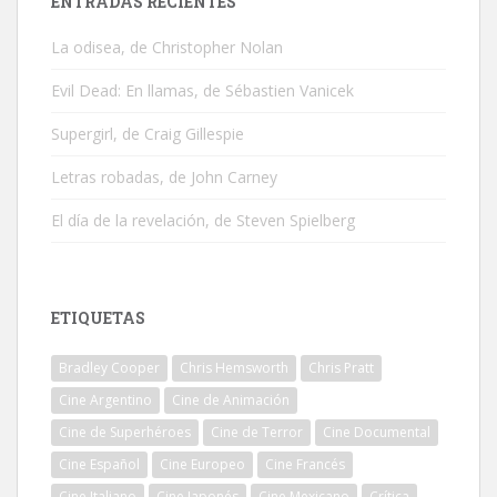
ENTRADAS RECIENTES
La odisea, de Christopher Nolan
Evil Dead: En llamas, de Sébastien Vanicek
Supergirl, de Craig Gillespie
Letras robadas, de John Carney
El día de la revelación, de Steven Spielberg
ETIQUETAS
Bradley Cooper
Chris Hemsworth
Chris Pratt
Cine Argentino
Cine de Animación
Cine de Superhéroes
Cine de Terror
Cine Documental
Cine Español
Cine Europeo
Cine Francés
Cine Italiano
Cine Japonés
Cine Mexicano
Crítica