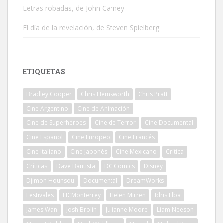
Letras robadas, de John Carney
El día de la revelación, de Steven Spielberg
ETIQUETAS
Bradley Cooper
Chris Hemsworth
Chris Pratt
Cine Argentino
Cine de Animación
Cine de Superhéroes
Cine de Terror
Cine Documental
Cine Español
Cine Europeo
Cine Francés
Cine Italiano
Cine Japonés
Cine Mexicano
Crítica
Críticas
Dave Bautista
DC Comics
Disney
Djimon Hounsou
Documental
DreamWorks
Festivales
FICMonterrey
Helen Mirren
Idris Elba
James Wan
Josh Brolin
Julianne Moore
Liam Neeson