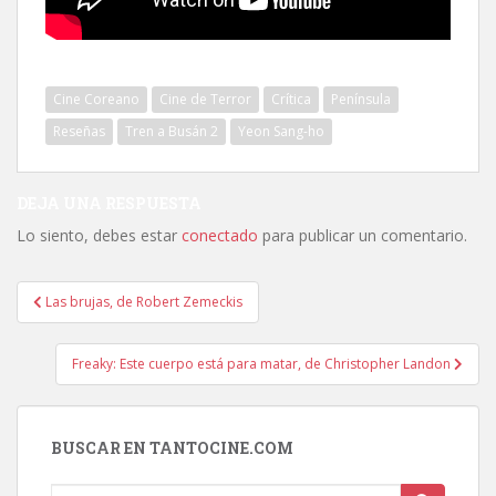
Cine Coreano
Cine de Terror
Crítica
Península
Reseñas
Tren a Busán 2
Yeon Sang-ho
DEJA UNA RESPUESTA
Lo siento, debes estar
conectado
para publicar un comentario.
Navegación
Las brujas, de Robert Zemeckis
de
entradas
Freaky: Este cuerpo está para matar, de Christopher Landon
BUSCAR EN TANTOCINE.COM
Buscar: