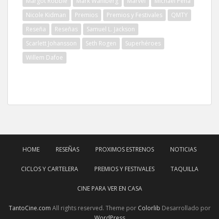
Margot Robbie
Mark Wahlberg
Marvel
Michael Peña
Nicole Kidman
Premios
Premios y Festivales
QMTY
Reseña
Reseñas
Samuel L. Jackson
Scarlett Johansson
Seth Rogen
Superhéroes
Willem Dafoe
HOME
RESEÑAS
PROXIMOS ESTRENOS
NOTICIAS
CICLOS Y CARTELERA
PREMIOS Y FESTIVALES
TAQUILLA
CINE PARA VER EN CASA
TantoCine.com
All rights reserved. Theme por
Colorlib
Desarrollado por
WordPress