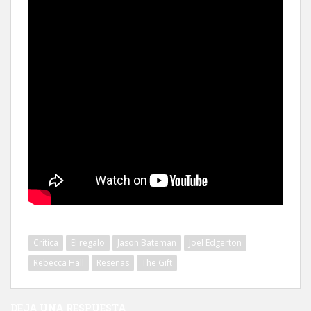
Crítica
El regalo
Jason Bateman
Joel Edgerton
Rebecca Hall
Reseñas
The Gift
DEJA UNA RESPUESTA