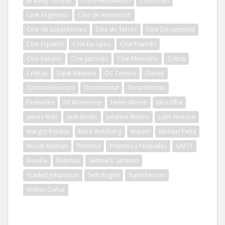
Bradley Cooper
Chris Hemsworth
Chris Pratt
Cine Argentino
Cine de Animación
Cine de Superhéroes
Cine de Terror
Cine Documental
Cine Español
Cine Europeo
Cine Francés
Cine Italiano
Cine Japonés
Cine Mexicano
Crítica
Críticas
Dave Bautista
DC Comics
Disney
Djimon Hounsou
Documental
DreamWorks
Festivales
FICMonterrey
Helen Mirren
Idris Elba
James Wan
Josh Brolin
Julianne Moore
Liam Neeson
Margot Robbie
Mark Wahlberg
Marvel
Michael Peña
Nicole Kidman
Premios
Premios y Festivales
QMTY
Reseña
Reseñas
Samuel L. Jackson
Scarlett Johansson
Seth Rogen
Superhéroes
Willem Dafoe