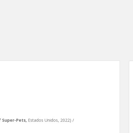
otas, de Jared Stern, Sam
f Super-Pets
,
Estados Unidos, 2022) /