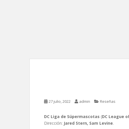
DC Liga de Súpermasc
Levine
27 julio, 2022
admin
Reseñas
DC Liga de Súpermascotas
(
DC League o
Dirección:
Jared Stern, Sam Levine
.