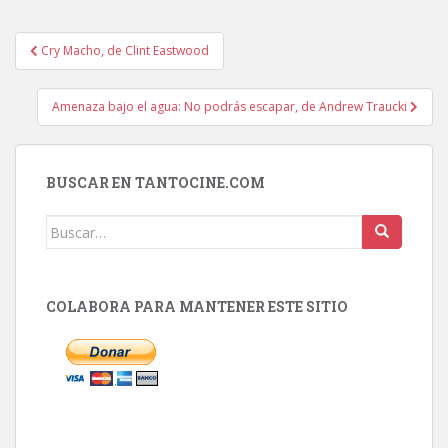
Navegación
Cry Macho, de Clint Eastwood
de
entradas
Amenaza bajo el agua: No podrás escapar, de Andrew Traucki
BUSCAR EN TANTOCINE.COM
Buscar:
COLABORA PARA MANTENER ESTE SITIO