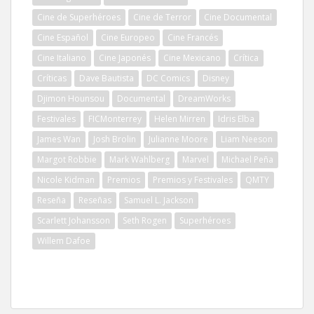
Cine de Superhéroes
Cine de Terror
Cine Documental
Cine Español
Cine Europeo
Cine Francés
Cine Italiano
Cine Japonés
Cine Mexicano
Crítica
Críticas
Dave Bautista
DC Comics
Disney
Djimon Hounsou
Documental
DreamWorks
Festivales
FICMonterrey
Helen Mirren
Idris Elba
James Wan
Josh Brolin
Julianne Moore
Liam Neeson
Margot Robbie
Mark Wahlberg
Marvel
Michael Peña
Nicole Kidman
Premios
Premios y Festivales
QMTY
Reseña
Reseñas
Samuel L. Jackson
Scarlett Johansson
Seth Rogen
Superhéroes
Willem Dafoe