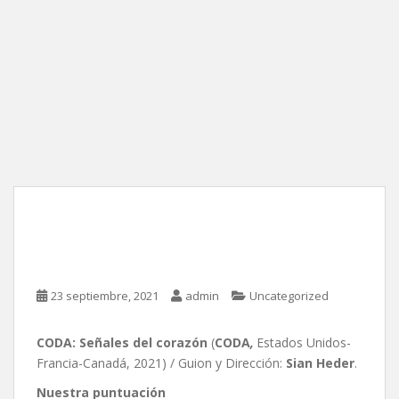
CODA: Señales del
corazón, de Sian Heder
23 septiembre, 2021
admin
Uncategorized
CODA: Señales del corazón
(
CODA
,
Estados Unidos-
Francia-Canadá, 2021) / Guion y Dirección:
Sian Heder
.
Nuestra puntuación