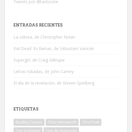
Tweets por @tantocine
ENTRADAS RECIENTES
La odisea, de Christopher Nolan
Evil Dead: En llamas, de Sébastien Vanicek
Supergirl, de Craig Gillespie
Letras robadas, de John Carney
El día de la revelación, de Steven Spielberg
ETIQUETAS
Bradley Cooper
Chris Hemsworth
Chris Pratt
Cine Argentino
Cine de Animación