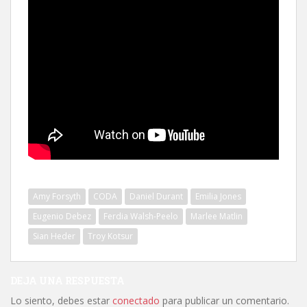
Amy Forsyth
CODA
Daniel Durant
Emilia Jones
Eugenio Debez
Ferdia Walsh-Peelo
Marlee Matlin
Sian Heder
Troy Kotsur
DEJA UNA RESPUESTA
Lo siento, debes estar
conectado
para publicar un comentario.