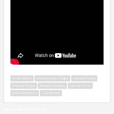
Amali Golden
Amenaza bajo el agua
Andrew Traucki
Anthony Sharpe
Benjamin Hoetjes
Cine de Terror
Jessica McNamee
Luke Mitchell
DEJA UNA RESPUESTA