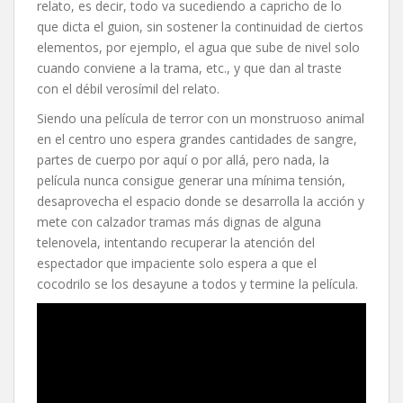
relato, es decir, todo va sucediendo a capricho de lo
que dicta el guion, sin sostener la continuidad de ciertos
elementos, por ejemplo, el agua que sube de nivel solo
cuando conviene a la trama, etc., y que dan al traste
con el débil verosímil del relato.
Siendo una película de terror con un monstruoso animal
en el centro uno espera grandes cantidades de sangre,
partes de cuerpo por aquí o por allá, pero nada, la
película nunca consigue generar una mínima tensión,
desaprovecha el espacio donde se desarrolla la acción y
mete con calzador tramas más dignas de alguna
telenovela, intentando recuperar la atención del
espectador que impaciente solo espera a que el
cocodrilo se los desayune a todos y termine la película.