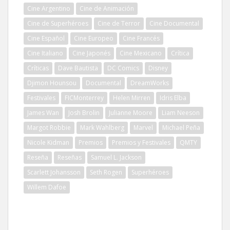
Cine Argentino
Cine de Animación
Cine de Superhéroes
Cine de Terror
Cine Documental
Cine Español
Cine Europeo
Cine Francés
Cine Italiano
Cine Japonés
Cine Mexicano
Crítica
Críticas
Dave Bautista
DC Comics
Disney
Djimon Hounsou
Documental
DreamWorks
Festivales
FICMonterrey
Helen Mirren
Idris Elba
James Wan
Josh Brolin
Julianne Moore
Liam Neeson
Margot Robbie
Mark Wahlberg
Marvel
Michael Peña
Nicole Kidman
Premios
Premios y Festivales
QMTY
Reseña
Reseñas
Samuel L. Jackson
Scarlett Johansson
Seth Rogen
Superhéroes
Willem Dafoe