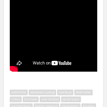
Adil El Arbi
Alexander Ludwig
Bad Boys
Bilall Fallah
Crítica
Eric Dane
Ioan Gruffud
Jacob Scipio
Joe Pantoliano
Martin Lawrence
Paola Núñez
Reseñas