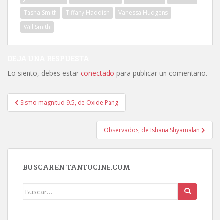
Tasha Smith
Tiffany Haddish
Vanessa Hudgens
Will Smith
DEJA UNA RESPUESTA
Lo siento, debes estar
conectado
para publicar un comentario.
Navegación
Sismo magnitud 9.5, de Oxide Pang
de
entradas
Observados, de Ishana Shyamalan
BUSCAR EN TANTOCINE.COM
Buscar: