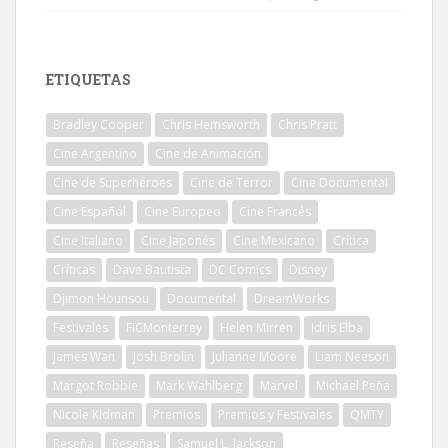
ETIQUETAS
Bradley Cooper
Chris Hemsworth
Chris Pratt
Cine Argentino
Cine de Animación
Cine de Superhéroes
Cine de Terror
Cine Documental
Cine Español
Cine Europeo
Cine Francés
Cine Italiano
Cine Japonés
Cine Mexicano
Crítica
Críticas
Dave Bautista
DC Comics
Disney
Djimon Hounsou
Documental
DreamWorks
Festivales
FICMonterrey
Helen Mirren
Idris Elba
James Wan
Josh Brolin
Julianne Moore
Liam Neeson
Margot Robbie
Mark Wahlberg
Marvel
Michael Peña
Nicole Kidman
Premios
Premios y Festivales
QMTY
Reseña
Reseñas
Samuel L. Jackson