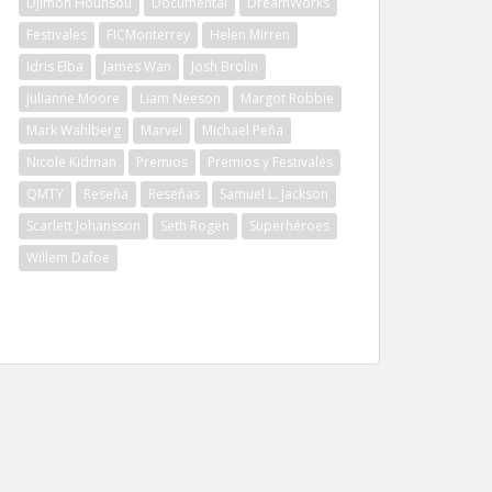
Djimon Hounsou
Documental
DreamWorks
Festivales
FICMonterrey
Helen Mirren
Idris Elba
James Wan
Josh Brolin
Julianne Moore
Liam Neeson
Margot Robbie
Mark Wahlberg
Marvel
Michael Peña
Nicole Kidman
Premios
Premios y Festivales
QMTY
Reseña
Reseñas
Samuel L. Jackson
Scarlett Johansson
Seth Rogen
Superhéroes
Willem Dafoe