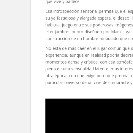
que vive y padece.
Esa introspección sensorial permite que el 
su ya fastidiosa y alargada espera, el deseo, 
habitual juego entre sus poderosas imágenes,
el enjambre sonoro diseñado por Martel, ya t
construcción de un hombre atribulado que c
No está de más caer en el lugar común que di
experiencia, aunque en realidad podría decirs
momentos densa y críptica, con esa atmósfer
plena de una sensualidad latente, mas intere
otra época, con que exige pero que premia a
particular universo de un cine deslumbrante y