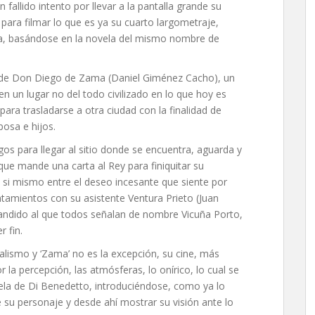
 fallido intento por llevar a la pantalla grande su
ó para filmar lo que es ya su cuarto largometraje,
ia, basándose en la novela del mismo nombre de
ria de Don Diego de Zama (Daniel Giménez Cacho), un
n un lugar no del todo civilizado en lo que hoy es
para trasladarse a otra ciudad con la finalidad de
posa e hijos.
gos para llegar al sitio donde se encuentra, aguarda y
ue mande una carta al Rey para finiquitar su
a si mismo entre el deseo incesante que siente por
tamientos con su asistente Ventura Prieto (Juan
 bandido al que todos señalan de nombre Vicuña Porto,
 fin.
alismo y ‘Zama’ no es la excepción, su cine, más
r la percepción, las atmósferas, lo onírico, lo cual se
vela de Di Benedetto, introduciéndose, como ya lo
e su personaje y desde ahí mostrar su visión ante lo