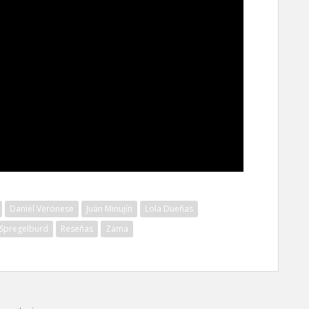
Daniel Veronese
Juan Minujín
Lola Dueñas
 Spregelburd
Reseñas
Zama