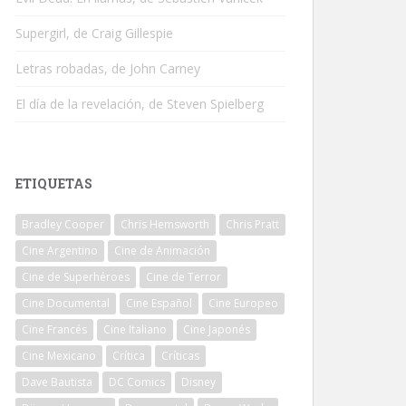
Supergirl, de Craig Gillespie
Letras robadas, de John Carney
El día de la revelación, de Steven Spielberg
ETIQUETAS
Bradley Cooper
Chris Hemsworth
Chris Pratt
Cine Argentino
Cine de Animación
Cine de Superhéroes
Cine de Terror
Cine Documental
Cine Español
Cine Europeo
Cine Francés
Cine Italiano
Cine Japonés
Cine Mexicano
Crítica
Críticas
Dave Bautista
DC Comics
Disney