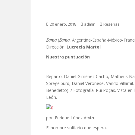
Zama, de Lucrecia Ma
20 enero, 2018
admin
Reseñas
Zama
(
Zama
, Argentina-España-México-Franci
Dirección:
Lucrecia Martel
.
Nuestra puntuación
Reparto: Daniel Giménez Cacho, Matheus Nach
Spregelburd, Daniel Veronese, Vando Villamil.
Benedetto). / Fotografía: Rui Poças. Vista en
León.
por: Enrique López Arvizu
El hombre solitario que espera
.