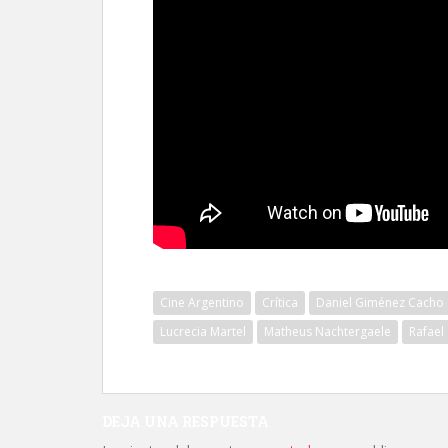
Cine Argentino
Crítica
Daniel Giménez Cacho
Lucrecia Martel
Matheus Nachtergaele
Rafael
DEJA UNA RESPUESTA