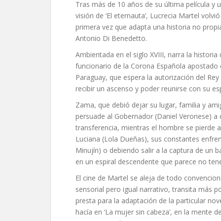
Tras más de 10 años de su última película y un
visión de ‘El eternauta’, Lucrecia Martel volvi
primera vez que adapta una historia no prop
Antonio Di Benedetto.
Ambientada en el siglo XVIII, narra la histo
funcionario de la Corona Española apostado e
Paraguay, que espera la autorización del Rey 
recibir un ascenso y poder reunirse con su es
Zama, que debió dejar su lugar, familia y ami
persuade al Gobernador (Daniel Veronese) a q
transferencia, mientras el hombre se pierde 
Luciana (Lola Dueñas), sus constantes enfren
Minujín) o debiendo salir a la captura de un
en un espiral descendente que parece no tener
El cine de Martel se aleja de todo convencion
sensorial pero igual narrativo, transita más po
presta para la adaptación de la particular no
hacía en ‘La mujer sin cabeza’, en la mente d