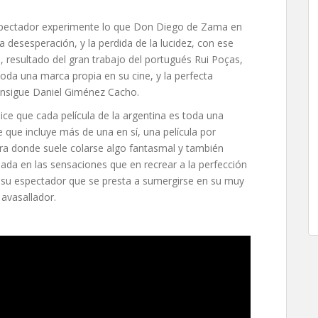
espectador experimente lo que Don Diego de Zama en
la desesperación, y la perdida de la lucidez, con ese
 resultado del gran trabajo del portugués Rui Poças,
oda una marca propia en su cine, y la perfecta
onsigue Daniel Giménez Cacho.
ce que cada película de la argentina es toda una
e que incluye más de una en sí, una película por
a donde suele colarse algo fantasmal y también
sada en las sensaciones que en recrear a la perfección
 su espectador que se presta a sumergirse en su muy
 avasallador.