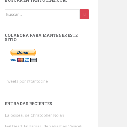
BUSCAR EN TANTOCINE.COM
Buscar:
COLABORA PARA MANTENER ESTE
SITIO
Tweets por @tantocine
ENTRADAS RECIENTES
La odisea, de Christopher Nolan
Evil Dead: En llamas, de Sébastien Vanicek