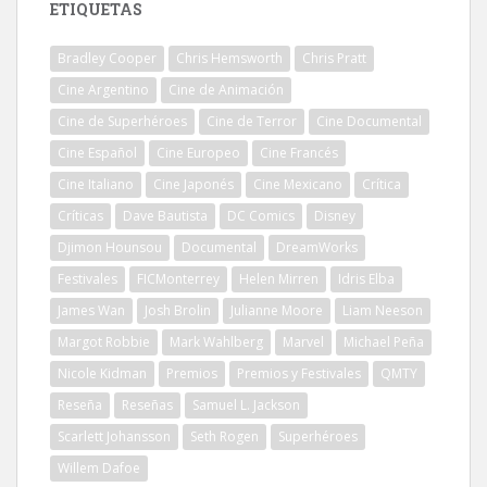
ETIQUETAS
Bradley Cooper
Chris Hemsworth
Chris Pratt
Cine Argentino
Cine de Animación
Cine de Superhéroes
Cine de Terror
Cine Documental
Cine Español
Cine Europeo
Cine Francés
Cine Italiano
Cine Japonés
Cine Mexicano
Crítica
Críticas
Dave Bautista
DC Comics
Disney
Djimon Hounsou
Documental
DreamWorks
Festivales
FICMonterrey
Helen Mirren
Idris Elba
James Wan
Josh Brolin
Julianne Moore
Liam Neeson
Margot Robbie
Mark Wahlberg
Marvel
Michael Peña
Nicole Kidman
Premios
Premios y Festivales
QMTY
Reseña
Reseñas
Samuel L. Jackson
Scarlett Johansson
Seth Rogen
Superhéroes
Willem Dafoe