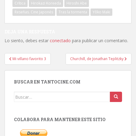
Crítica
Hirokazi Koreeda
Hiroshi Abe
Reseñas. Cine Japonés
Tras la tormenta
Yôko Maki
DEJA UNA RESPUESTA
Lo siento, debes estar
conectado
para publicar un comentario.
Navegación
Mi villano favorito 3
Churchill, de Jonathan Teplitzky
de
entradas
BUSCAR EN TANTOCINE.COM
Buscar:
COLABORA PARA MANTENER ESTE SITIO