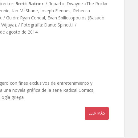
rector:
Brett Ratner
. / Reparto: Dwayne «The Rock»
Hennie, Ian McShane, Joseph Fiennes, Rebecca
k. / Guión: Ryan Condal, Evan Spiliotopoulos (Basado
ijaya). / Fotografía: Dante Spinotti. /
 de agosto de 2014.
igero con fines exclusivos de entretenimiento y
una novela gráfica de la serie Radical Comics,
logía griega.
LEER MÁS