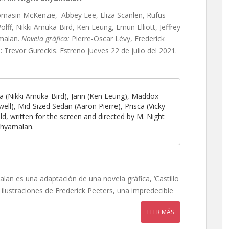
homasin McKenzie, Abbey Lee, Eliza Scanlen, Rufus
lff, Nikki Amuka-Bird, Ken Leung, Emun Elliott, Jeffrey
malan.
Novela gráfica:
Pierre-Oscar Lévy,
Frederick
a: Trevor Gureckis. Estreno jueves 22 de julio del 2021.
cia (Nikki Amuka-Bird), Jarin (Ken Leung), Maddox
ll), Mid-Sized Sedan (Aaron Pierre), Prisca (Vicky
ld, written for the screen and directed by M. Night
hyamalan.
alan es una adaptación de una novela gráfica, ‘Castillo
 ilustraciones de Frederick Peeters, una impredecible
LEER MÁS