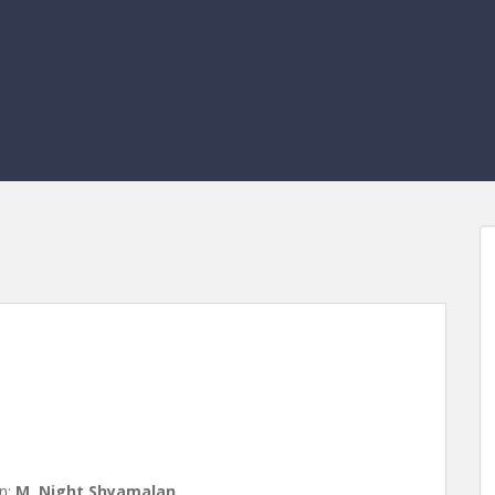
Shyamalan
ón:
M. Night Shyamalan
.