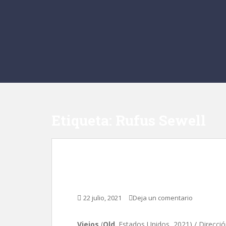
Etiqueta:
Rufus Sewell
Viejos, de M. Night 
22 julio, 2021
Deja un comentario
Viejos
(
Old
,
Estados Unidos, 2021) / Direcci