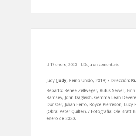
Judy, de Rupert Gool
17 enero, 2020
Deja un comentario
Judy (
Judy
, Reino Unido, 2019) / Dirección:
Ru
Reparto: Renée Zellweger, Rufus Sewell, Finn
Ramsey, John Dagleish, Gemma Leah Devereux
Dunster, Julian Ferro, Royce Pierreson, Lucy 
(Obra: Peter Quilter). / Fotografía: Ole Bratt 
enero de 2020.