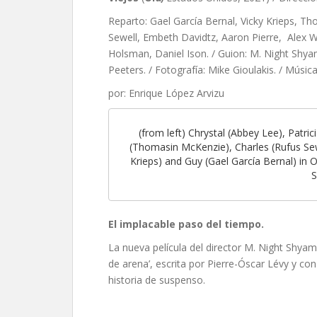
Reparto: Gael García Bernal, Vicky Krieps, T
Sewell, Embeth Davidtz, Aaron Pierre, Alex Wo
Holsman, Daniel Ison. / Guion:
M. Night Shya
Peeters. / Fotografía: Mike Gioulakis. / Músic
por: Enrique López Arvizu
(from left) Chrystal (Abbey Lee), Patri
(Thomasin McKenzie), Charles (Rufus Sewe
Krieps) and Guy (Gael García Bernal) in O
S
El implacable paso del tiempo.
La nueva película del director M. Night Shyam
de arena’, escrita por Pierre-Óscar Lévy y con
historia de suspenso.