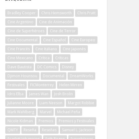
Bradley Cooper
Chris Hemsworth
Chris Pratt
Cine Argentino
Cine de Animación
Cine de Superhéroes
Cine de Terror
Cine Documental
Cine Español
Cine Europeo
Cine Francés
Cine Italiano
Cine Japonés
Cine Mexicano
Crítica
Críticas
Dave Bautista
DC Comics
Disney
Djimon Hounsou
Documental
DreamWorks
Festivales
FICMonterrey
Helen Mirren
Idris Elba
James Wan
Josh Brolin
Julianne Moore
Liam Neeson
Margot Robbie
Mark Wahlberg
Marvel
Michael Peña
Nicole Kidman
Premios
Premios y Festivales
QMTY
Reseña
Reseñas
Samuel L. Jackson
Scarlett Johansson
Seth Rogen
Superhéroes