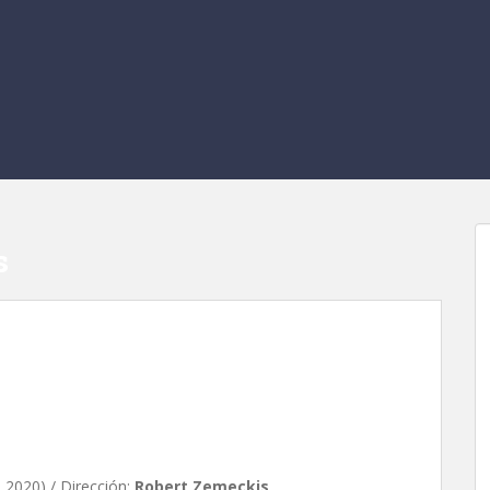
s
 Zemeckis
 2020) / Dirección:
Robert Zemeckis
.