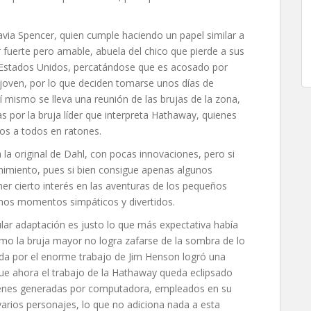
avia Spencer, quien cumple haciendo un papel similar a
 fuerte pero amable, abuela del chico que pierde a sus
s Estados Unidos, percatándose que es acosado por
 joven, por lo que deciden tomarse unos días de
í mismo se lleva una reunión de las brujas de la zona,
s por la bruja líder que interpreta Hathaway, quienes
os a todos en ratones.
la original de Dahl, con pocas innovaciones, pero si
nimiento, pues si bien consigue apenas algunos
r cierto interés en las aventuras de los pequeños
unos momentos simpáticos y divertidos.
lar adaptación es justo lo que más expectativa había
o la bruja mayor no logra zafarse de la sombra de lo
da por el enorme trabajo de Jim Henson logró una
ue ahora el trabajo de la Hathaway queda eclipsado
ágenes generadas por computadora, empleados en su
varios personajes, lo que no adiciona nada a esta