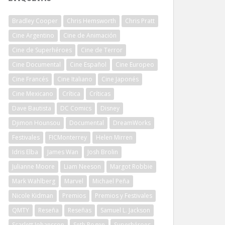
Bradley Cooper
Chris Hemsworth
Chris Pratt
Cine Argentino
Cine de Animación
Cine de Superhéroes
Cine de Terror
Cine Documental
Cine Español
Cine Europeo
Cine Francés
Cine Italiano
Cine Japonés
Cine Mexicano
Crítica
Críticas
Dave Bautista
DC Comics
Disney
Djimon Hounsou
Documental
DreamWorks
Festivales
FICMonterrey
Helen Mirren
Idris Elba
James Wan
Josh Brolin
Julianne Moore
Liam Neeson
Margot Robbie
Mark Wahlberg
Marvel
Michael Peña
Nicole Kidman
Premios
Premios y Festivales
QMTY
Reseña
Reseñas
Samuel L. Jackson
Scarlett Johansson
Seth Rogen
Superhéroes