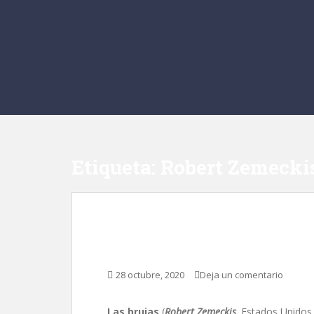
Etiqueta:
Robert Zemecki
Las brujas, de Robert
28 octubre, 2020
Deja un comentario
Las brujas
(
Robert Zemeckis,
Estados Unidos,