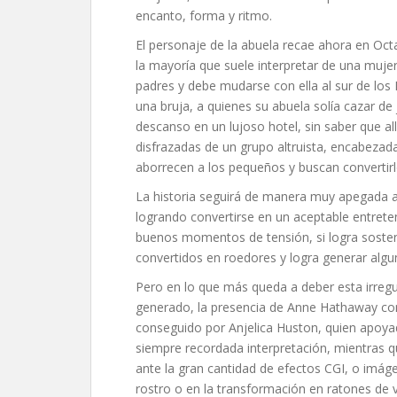
encanto, forma y ritmo.
El personaje de la abuela recae ahora en Oct
la mayoría que suele interpretar de una mujer
padres y debe mudarse con ella al sur de lo
una bruja, a quienes su abuela solía cazar de
descanso en un lujoso hotel, sin saber que all
disfrazadas de un grupo altruista, encabezada
aborrecen a los pequeños y buscan convertirl
La historia seguirá de manera muy apegada a 
logrando convertirse en un aceptable entrete
buenos momentos de tensión, si logra sostene
convertidos en roedores y logra generar alg
Pero en lo que más queda a deber esta irregu
generado, la presencia de Anne Hathaway com
conseguido por Anjelica Huston, quien apoya
siempre recordada interpretación, mientras q
ante la gran cantidad de efectos CGI, o im
rostro o en la transformación en ratones de 