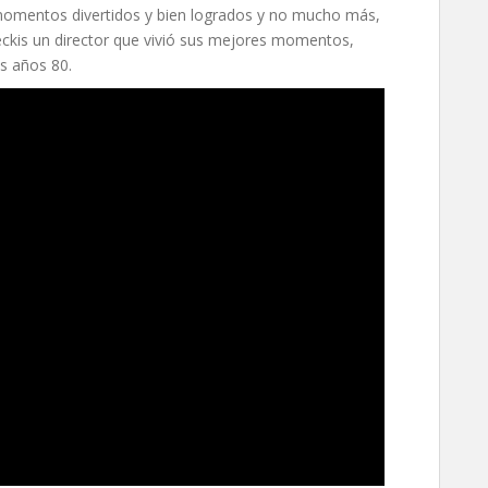
momentos divertidos y bien logrados y no mucho más,
ckis un director que vivió sus mejores momentos,
os años 80.