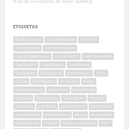
El día de la revelación, de Steven Spielberg
ETIQUETAS
Bradley Cooper
Chris Hemsworth
Chris Pratt
Cine Argentino
Cine de Animación
Cine de Superhéroes
Cine de Terror
Cine Documental
Cine Español
Cine Europeo
Cine Francés
Cine Italiano
Cine Japonés
Cine Mexicano
Crítica
Críticas
Dave Bautista
DC Comics
Disney
Djimon Hounsou
Documental
DreamWorks
Festivales
FICMonterrey
Helen Mirren
Idris Elba
James Wan
Josh Brolin
Julianne Moore
Liam Neeson
Margot Robbie
Mark Wahlberg
Marvel
Michael Peña
Nicole Kidman
Premios
Premios y Festivales
QMTY