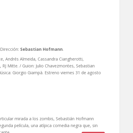
de Sebastian Hofmann
 Dirección:
Sebastian Hofmann
.
e, Andrés Almeida, Cassandra Ciangherotti,
RJ Mitte. / Guion:
Julio Chavezmontes,
Sebastian
úsica: Giorgio Giampà. Estreno viernes 31 de agosto
articular mirada a los zombis, Sebastián Hofmann
egunda película, una atípica comedia negra que, sin
ante.