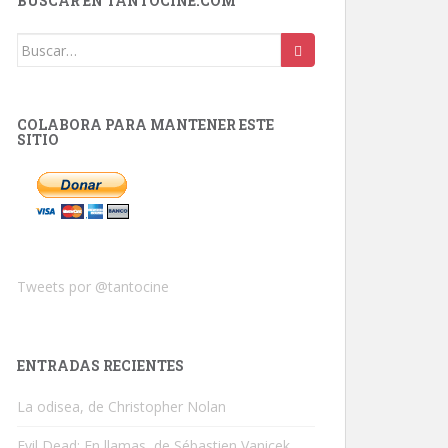
BUSCAR EN TANTOCINE.COM
Buscar:
COLABORA PARA MANTENER ESTE
SITIO
Tweets por @tantocine
ENTRADAS RECIENTES
La odisea, de Christopher Nolan
Evil Dead: En llamas, de Sébastien Vanicek