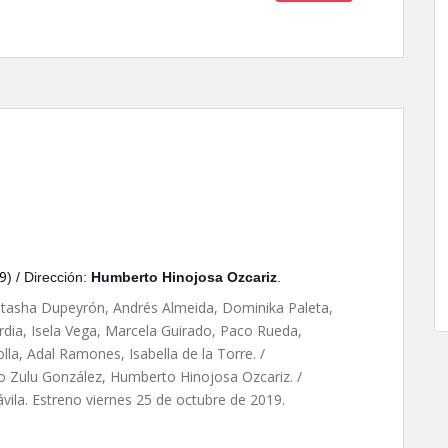
mberto Hinojosa Ozcariz
9
) / Dirección:
Humberto Hinojosa Ozcariz
.
atasha Dupeyrón, Andrés Almeida, Dominika Paleta,
rdia, Isela Vega, Marcela Guirado, Paco Rueda,
la, Adal Ramones, Isabella de la Torre. /
o Zulu González,
Humberto Hinojosa Ozcariz. /
ávila. Estreno viernes 25 de octubre de 2019.