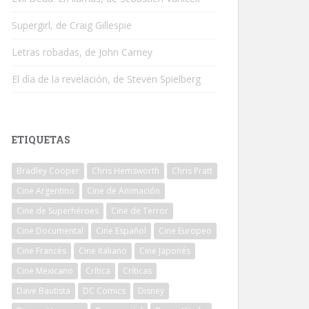
Supergirl, de Craig Gillespie
Letras robadas, de John Carney
El día de la revelación, de Steven Spielberg
ETIQUETAS
Bradley Cooper
Chris Hemsworth
Chris Pratt
Cine Argentino
Cine de Animación
Cine de Superhéroes
Cine de Terror
Cine Documental
Cine Español
Cine Europeo
Cine Francés
Cine Italiano
Cine Japonés
Cine Mexicano
Crítica
Críticas
Dave Bautista
DC Comics
Disney