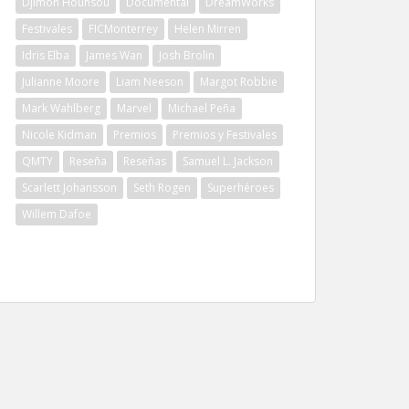
Djimon Hounsou
Documental
DreamWorks
Festivales
FICMonterrey
Helen Mirren
Idris Elba
James Wan
Josh Brolin
Julianne Moore
Liam Neeson
Margot Robbie
Mark Wahlberg
Marvel
Michael Peña
Nicole Kidman
Premios
Premios y Festivales
QMTY
Reseña
Reseñas
Samuel L. Jackson
Scarlett Johansson
Seth Rogen
Superhéroes
Willem Dafoe