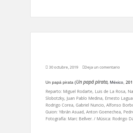
Un papá pirata de Hu
30 octubre, 2019
Deja un comentario
Un papá pirata,
201
Un papá pirata
(
México
,
Reparto: Miguel Rodarte, Luis de La Rosa, N
Slobotzky, Juan Pablo Medina, Ernesto Lagua
Rodrigo Corea, Gabriel Nuncio, Alfonso Borbol
Guion:
Yibrán Asuad,
Anton Goenechea,
Pedr
Fotografía: Marc Bellver. / Música: Rodrigo D