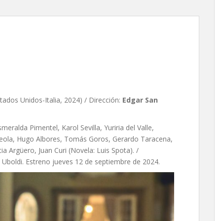
dgar San Juan
ados Unidos-Italia, 2024) / Dirección:
Edgar San
eralda Pimentel, Karol Sevilla, Yuriria del Valle,
rreola, Hugo Albores, Tomás Goros, Gerardo Taracena,
tia Argüero, Juan Curi (Novela: Luis Spota). /
a Uboldi. Estreno jueves 12 de septiembre de 2024.