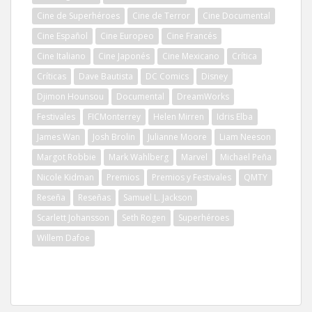
Cine de Superhéroes
Cine de Terror
Cine Documental
Cine Español
Cine Europeo
Cine Francés
Cine Italiano
Cine Japonés
Cine Mexicano
Crítica
Críticas
Dave Bautista
DC Comics
Disney
Djimon Hounsou
Documental
DreamWorks
Festivales
FICMonterrey
Helen Mirren
Idris Elba
James Wan
Josh Brolin
Julianne Moore
Liam Neeson
Margot Robbie
Mark Wahlberg
Marvel
Michael Peña
Nicole Kidman
Premios
Premios y Festivales
QMTY
Reseña
Reseñas
Samuel L. Jackson
Scarlett Johansson
Seth Rogen
Superhéroes
Willem Dafoe