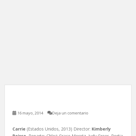
Carrie, de Kimberly Peirce
16 mayo, 2014
Deja un comentario
Carrie
(Estados Unidos, 2013) Director:
Kimberly
Peirce
, Reparto: Chloë Grace Moretz, Judy Greer, Portia