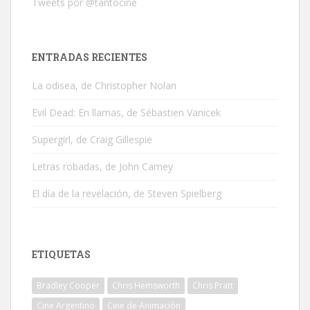
Tweets por @tantocine
ENTRADAS RECIENTES
La odisea, de Christopher Nolan
Evil Dead: En llamas, de Sébastien Vanicek
Supergirl, de Craig Gillespie
Letras robadas, de John Carney
El día de la revelación, de Steven Spielberg
ETIQUETAS
Bradley Cooper
Chris Hemsworth
Chris Pratt
Cine Argentino
Cine de Animación