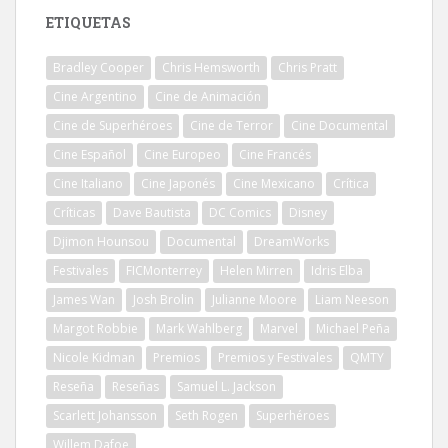
ETIQUETAS
Bradley Cooper
Chris Hemsworth
Chris Pratt
Cine Argentino
Cine de Animación
Cine de Superhéroes
Cine de Terror
Cine Documental
Cine Español
Cine Europeo
Cine Francés
Cine Italiano
Cine Japonés
Cine Mexicano
Crítica
Críticas
Dave Bautista
DC Comics
Disney
Djimon Hounsou
Documental
DreamWorks
Festivales
FICMonterrey
Helen Mirren
Idris Elba
James Wan
Josh Brolin
Julianne Moore
Liam Neeson
Margot Robbie
Mark Wahlberg
Marvel
Michael Peña
Nicole Kidman
Premios
Premios y Festivales
QMTY
Reseña
Reseñas
Samuel L. Jackson
Scarlett Johansson
Seth Rogen
Superhéroes
Willem Dafoe