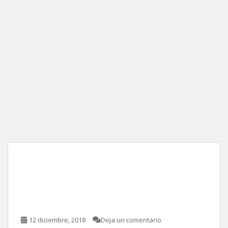
La balada de Buster
Scruggs, de Joel Coen y
Ethan Coen
12 diciembre, 2018
Deja un comentario