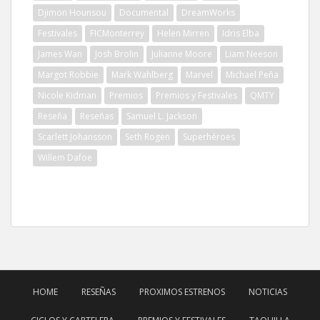
Djimon Hounsou
Documental
DreamWorks
Festivales
FICMonterrey
Helen Mirren
Idris Elba
James Wan
Josh Brolin
Julianne Moore
Liam Neeson
Margot Robbie
Mark Wahlberg
Marvel
Michael Peña
Nicole Kidman
Premios
Premios y Festivales
QMTY
Reseña
Reseñas
Samuel L. Jackson
Scarlett Johansson
Seth Rogen
Superhéroes
Willem Dafoe
HOME
RESEÑAS
PROXIMOS ESTRENOS
NOTICIAS