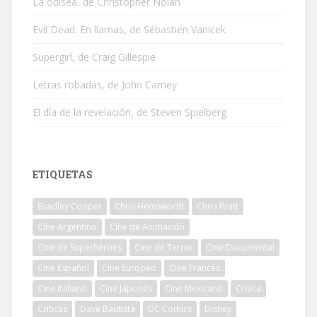
La odisea, de Christopher Nolan
Evil Dead: En llamas, de Sébastien Vanicek
Supergirl, de Craig Gillespie
Letras robadas, de John Carney
El día de la revelación, de Steven Spielberg
ETIQUETAS
Bradley Cooper
Chris Hemsworth
Chris Pratt
Cine Argentino
Cine de Animación
Cine de Superhéroes
Cine de Terror
Cine Documental
Cine Español
Cine Europeo
Cine Francés
Cine Italiano
Cine Japonés
Cine Mexicano
Crítica
Críticas
Dave Bautista
DC Comics
Disney