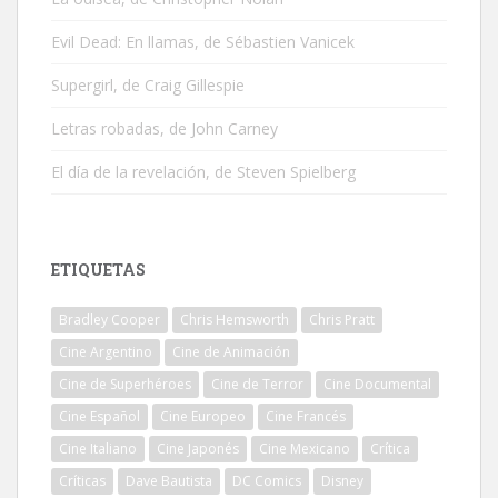
Evil Dead: En llamas, de Sébastien Vanicek
Supergirl, de Craig Gillespie
Letras robadas, de John Carney
El día de la revelación, de Steven Spielberg
ETIQUETAS
Bradley Cooper
Chris Hemsworth
Chris Pratt
Cine Argentino
Cine de Animación
Cine de Superhéroes
Cine de Terror
Cine Documental
Cine Español
Cine Europeo
Cine Francés
Cine Italiano
Cine Japonés
Cine Mexicano
Crítica
Críticas
Dave Bautista
DC Comics
Disney