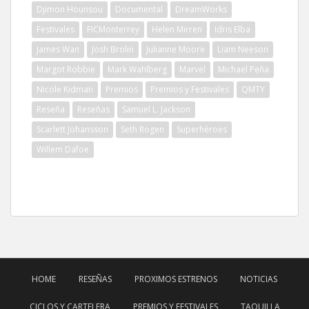
Djimon Hounsou
Documental
DreamWorks
Festivales
FICMonterrey
Helen Mirren
Idris Elba
James Wan
Josh Brolin
Julianne Moore
Liam Neeson
Margot Robbie
Mark Wahlberg
Marvel
Michael Peña
Nicole Kidman
Premios
Premios y Festivales
QMTY
Reseña
Reseñas
Samuel L. Jackson
Scarlett Johansson
Seth Rogen
Superhéroes
Willem Dafoe
HOME
RESEÑAS
PROXIMOS ESTRENOS
NOTICIAS
CICLOS Y CARTELERA
PREMIOS Y FESTIVALES
TAQUILLA