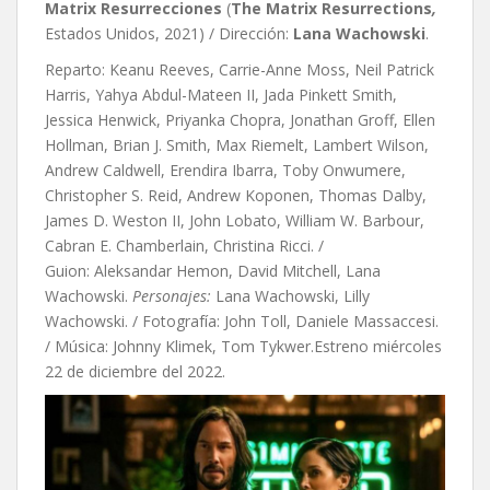
Matrix Resurrecciones
(
The Matrix Resurrections
,
Estados Unidos, 2021) / Dirección:
Lana Wachowski
.
Reparto: Keanu Reeves, Carrie-Anne Moss, Neil Patrick
Harris, Yahya Abdul-Mateen II, Jada Pinkett Smith,
Jessica Henwick, Priyanka Chopra, Jonathan Groff, Ellen
Hollman, Brian J. Smith, Max Riemelt, Lambert Wilson,
Andrew Caldwell, Erendira Ibarra, Toby Onwumere,
Christopher S. Reid, Andrew Koponen, Thomas Dalby,
James D. Weston II, John Lobato, William W. Barbour,
Cabran E. Chamberlain, Christina Ricci. /
Guion:
Aleksandar Hemon,
David Mitchell,
Lana
Wachowski.
Personajes:
Lana Wachowski,
Lilly
Wachowski. / Fotografía: John Toll, Daniele Massaccesi.
/ Música: Johnny Klimek, Tom Tykwer.Estreno miércoles
22 de diciembre del 2022.