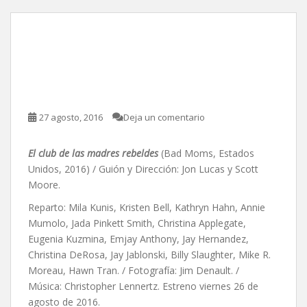
El club de las madres
rebeldes, de Jon Lucas y
Scott Moore
27 agosto, 2016
Deja un comentario
El club de las madres rebeldes
(Bad Moms, Estados
Unidos, 2016) / Guión y Dirección: Jon Lucas y Scott
Moore.
Reparto: Mila Kunis, Kristen Bell, Kathryn Hahn, Annie
Mumolo, Jada Pinkett Smith, Christina Applegate,
Eugenia Kuzmina, Emjay Anthony, Jay Hernandez,
Christina DeRosa, Jay Jablonski, Billy Slaughter, Mike R.
Moreau, Hawn Tran. / Fotografía: Jim Denault. /
Música: Christopher Lennertz. Estreno viernes 26 de
agosto de 2016.