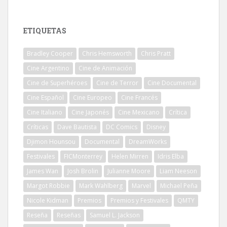
ETIQUETAS
Bradley Cooper
Chris Hemsworth
Chris Pratt
Cine Argentino
Cine de Animación
Cine de Superhéroes
Cine de Terror
Cine Documental
Cine Español
Cine Europeo
Cine Francés
Cine Italiano
Cine Japonés
Cine Mexicano
Crítica
Críticas
Dave Bautista
DC Comics
Disney
Djimon Hounsou
Documental
DreamWorks
Festivales
FICMonterrey
Helen Mirren
Idris Elba
James Wan
Josh Brolin
Julianne Moore
Liam Neeson
Margot Robbie
Mark Wahlberg
Marvel
Michael Peña
Nicole Kidman
Premios
Premios y Festivales
QMTY
Reseña
Reseñas
Samuel L. Jackson