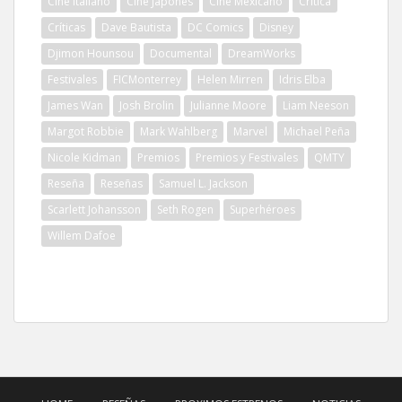
Cine Italiano
Cine Japonés
Cine Mexicano
Crítica
Críticas
Dave Bautista
DC Comics
Disney
Djimon Hounsou
Documental
DreamWorks
Festivales
FICMonterrey
Helen Mirren
Idris Elba
James Wan
Josh Brolin
Julianne Moore
Liam Neeson
Margot Robbie
Mark Wahlberg
Marvel
Michael Peña
Nicole Kidman
Premios
Premios y Festivales
QMTY
Reseña
Reseñas
Samuel L. Jackson
Scarlett Johansson
Seth Rogen
Superhéroes
Willem Dafoe