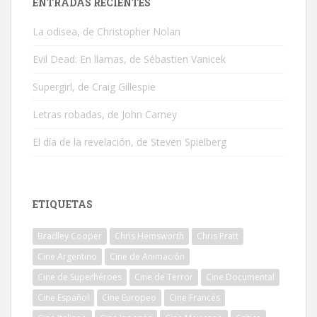
ENTRADAS RECIENTES
La odisea, de Christopher Nolan
Evil Dead: En llamas, de Sébastien Vanicek
Supergirl, de Craig Gillespie
Letras robadas, de John Carney
El día de la revelación, de Steven Spielberg
ETIQUETAS
Bradley Cooper
Chris Hemsworth
Chris Pratt
Cine Argentino
Cine de Animación
Cine de Superhéroes
Cine de Terror
Cine Documental
Cine Español
Cine Europeo
Cine Francés