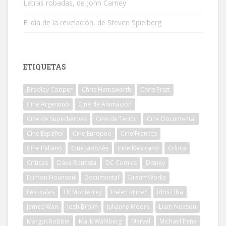
Letras robadas, de John Carney
El día de la revelación, de Steven Spielberg
ETIQUETAS
Bradley Cooper
Chris Hemsworth
Chris Pratt
Cine Argentino
Cine de Animación
Cine de Superhéroes
Cine de Terror
Cine Documental
Cine Español
Cine Europeo
Cine Francés
Cine Italiano
Cine Japonés
Cine Mexicano
Crítica
Críticas
Dave Bautista
DC Comics
Disney
Djimon Hounsou
Documental
DreamWorks
Festivales
FICMonterrey
Helen Mirren
Idris Elba
James Wan
Josh Brolin
Julianne Moore
Liam Neeson
Margot Robbie
Mark Wahlberg
Marvel
Michael Peña