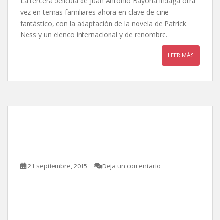
La tercera película de Juan Antonio Bayona indaga otra
vez en temas familiares ahora en clave de cine
fantástico, con la adaptación de la novela de Patrick
Ness y un elenco internacional y de renombre.
LEER MÁS
II Premios Fénix al Cine
Iberoamericano.
21 septiembre, 2015
Deja un comentario