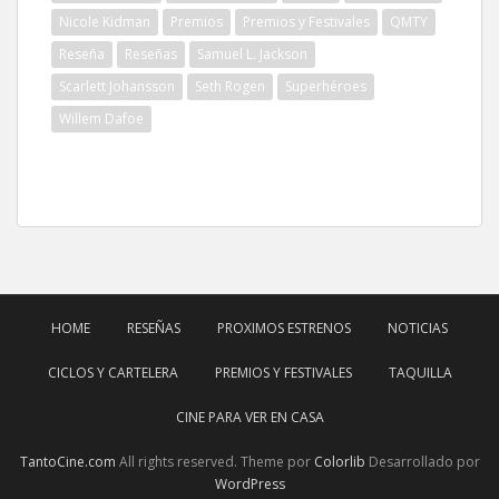
Nicole Kidman
Premios
Premios y Festivales
QMTY
Reseña
Reseñas
Samuel L. Jackson
Scarlett Johansson
Seth Rogen
Superhéroes
Willem Dafoe
HOME
RESEÑAS
PROXIMOS ESTRENOS
NOTICIAS
CICLOS Y CARTELERA
PREMIOS Y FESTIVALES
TAQUILLA
CINE PARA VER EN CASA
TantoCine.com
All rights reserved. Theme por
Colorlib
Desarrollado por
WordPress