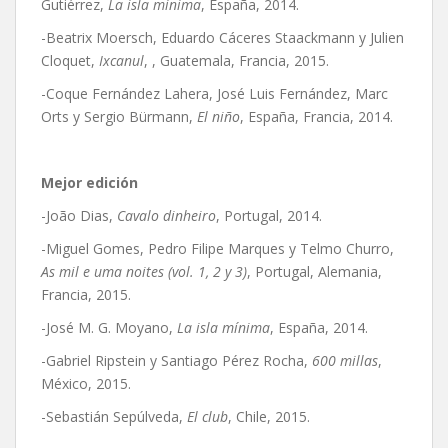
Gutiérrez,
La isla mínima
, España, 2014.
-Beatrix Moersch, Eduardo Cáceres Staackmann y Julien
Cloquet,
Ixcanul
, , Guatemala, Francia, 2015.
-Coque Fernández Lahera, José Luis Fernández, Marc
Orts y Sergio Bürmann,
El niño
, España, Francia, 2014.
Mejor edición
-João Dias,
Cavalo dinheiro
, Portugal, 2014.
-Miguel Gomes, Pedro Filipe Marques y Telmo Churro,
As mil e uma noites (vol. 1, 2 y 3)
, Portugal, Alemania,
Francia, 2015.
-José M. G. Moyano,
La isla mínima
, España, 2014.
-Gabriel Ripstein y Santiago Pérez Rocha,
600 millas
,
México, 2015.
-Sebastián Sepúlveda,
El club
, Chile, 2015.