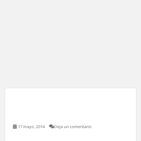
Ilusión nacional, de Olallo
Rubio
17 mayo, 2014
Deja un comentario