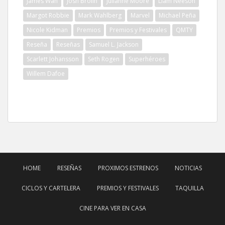
James Wan
Josh Brolin
Julianne Moore
Liam Neeson
Margot Robbie
Mark Wahlberg
Marvel
Michael Peña
Nicole Kidman
Premios
Premios y Festivales
QMTY
Reseña
Reseñas
Samuel L. Jackson
Scarlett Johansson
Seth Rogen
Superhéroes
Willem Dafoe
HOME
RESEÑAS
PROXIMOS ESTRENOS
NOTICIAS
CICLOS Y CARTELERA
PREMIOS Y FESTIVALES
TAQUILLA
CINE PARA VER EN CASA