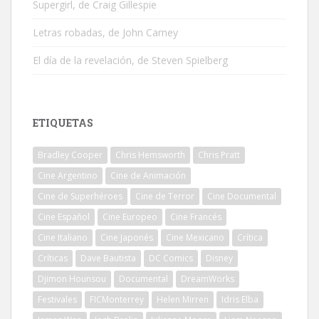
Supergirl, de Craig Gillespie
Letras robadas, de John Carney
El día de la revelación, de Steven Spielberg
ETIQUETAS
Bradley Cooper
Chris Hemsworth
Chris Pratt
Cine Argentino
Cine de Animación
Cine de Superhéroes
Cine de Terror
Cine Documental
Cine Español
Cine Europeo
Cine Francés
Cine Italiano
Cine Japonés
Cine Mexicano
Crítica
Críticas
Dave Bautista
DC Comics
Disney
Djimon Hounsou
Documental
DreamWorks
Festivales
FICMonterrey
Helen Mirren
Idris Elba