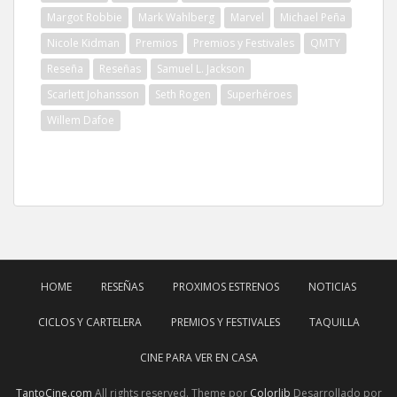
Margot Robbie
Mark Wahlberg
Marvel
Michael Peña
Nicole Kidman
Premios
Premios y Festivales
QMTY
Reseña
Reseñas
Samuel L. Jackson
Scarlett Johansson
Seth Rogen
Superhéroes
Willem Dafoe
HOME
RESEÑAS
PROXIMOS ESTRENOS
NOTICIAS
CICLOS Y CARTELERA
PREMIOS Y FESTIVALES
TAQUILLA
CINE PARA VER EN CASA
TantoCine.com
All rights reserved. Theme por
Colorlib
Desarrollado por