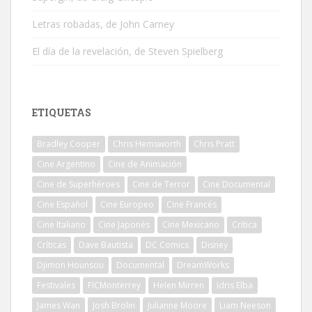
Letras robadas, de John Carney
El día de la revelación, de Steven Spielberg
ETIQUETAS
Bradley Cooper
Chris Hemsworth
Chris Pratt
Cine Argentino
Cine de Animación
Cine de Superhéroes
Cine de Terror
Cine Documental
Cine Español
Cine Europeo
Cine Francés
Cine Italiano
Cine Japonés
Cine Mexicano
Crítica
Críticas
Dave Bautista
DC Comics
Disney
Djimon Hounsou
Documental
DreamWorks
Festivales
FICMonterrey
Helen Mirren
Idris Elba
James Wan
Josh Brolin
Julianne Moore
Liam Neeson