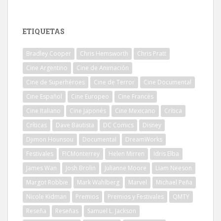
ETIQUETAS
Bradley Cooper
Chris Hemsworth
Chris Pratt
Cine Argentino
Cine de Animación
Cine de Superhéroes
Cine de Terror
Cine Documental
Cine Español
Cine Europeo
Cine Francés
Cine Italiano
Cine Japonés
Cine Mexicano
Crítica
Críticas
Dave Bautista
DC Comics
Disney
Djimon Hounsou
Documental
DreamWorks
Festivales
FICMonterrey
Helen Mirren
Idris Elba
James Wan
Josh Brolin
Julianne Moore
Liam Neeson
Margot Robbie
Mark Wahlberg
Marvel
Michael Peña
Nicole Kidman
Premios
Premios y Festivales
QMTY
Reseña
Reseñas
Samuel L. Jackson