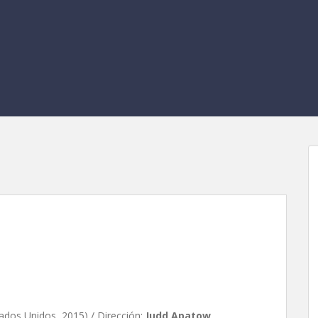
astre, de Judd Apatow
ados Unidos, 2015) / Dirección:
Judd Apatow
.