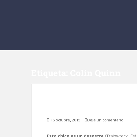
Etiqueta:
Colin Quinn
Esta chica es un des
16 octubre, 2015
Deja un comentario
Esta chica es un desastre
(Trainwreck, Est