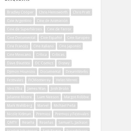
Bradley Cooper
Chris Hemsworth
Chris Pratt
Cine Argentino
Cine de Animación
Cine de Superhéroes
Cine de Terror
Cine Documental
Cine Español
Cine Europeo
Cine Francés
Cine Italiano
Cine Japonés
Cine Mexicano
Crítica
Críticas
Dave Bautista
DC Comics
Disney
Djimon Hounsou
Documental
DreamWorks
Festivales
FICMonterrey
Helen Mirren
Idris Elba
James Wan
Josh Brolin
Julianne Moore
Liam Neeson
Margot Robbie
Mark Wahlberg
Marvel
Michael Peña
Nicole Kidman
Premios
Premios y Festivales
QMTY
Reseña
Reseñas
Samuel L. Jackson
Scarlett Johansson
Seth Rogen
Superhéroes