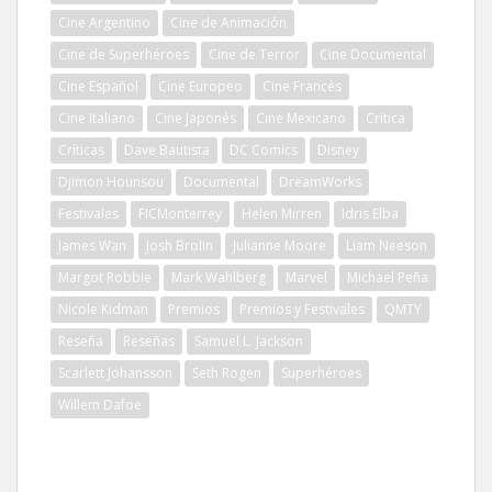
Cine Argentino
Cine de Animación
Cine de Superhéroes
Cine de Terror
Cine Documental
Cine Español
Cine Europeo
Cine Francés
Cine Italiano
Cine Japonés
Cine Mexicano
Crítica
Críticas
Dave Bautista
DC Comics
Disney
Djimon Hounsou
Documental
DreamWorks
Festivales
FICMonterrey
Helen Mirren
Idris Elba
James Wan
Josh Brolin
Julianne Moore
Liam Neeson
Margot Robbie
Mark Wahlberg
Marvel
Michael Peña
Nicole Kidman
Premios
Premios y Festivales
QMTY
Reseña
Reseñas
Samuel L. Jackson
Scarlett Johansson
Seth Rogen
Superhéroes
Willem Dafoe