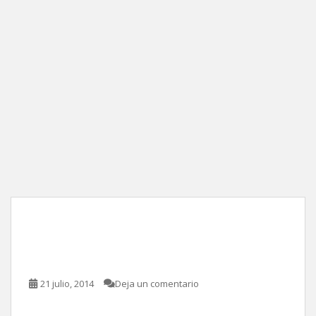
Gerontophilia, de Bruce
LaBruce
21 julio, 2014
Deja un comentario