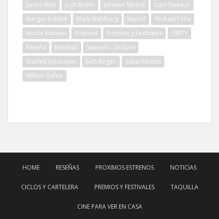
James Wan
Josh Brolin
Julianne Moore
Liam Neeson
Margot Robbie
Mark Wahlberg
Marvel
Michael Peña
Nicole Kidman
Premios
Premios y Festivales
QMTY
Reseña
Reseñas
Samuel L. Jackson
Scarlett Johansson
Seth Rogen
Superhéroes
Willem Dafoe
HOME
RESEÑAS
PROXIMOS ESTRENOS
NOTICIAS
CICLOS Y CARTELERA
PREMIOS Y FESTIVALES
TAQUILLA
CINE PARA VER EN CASA