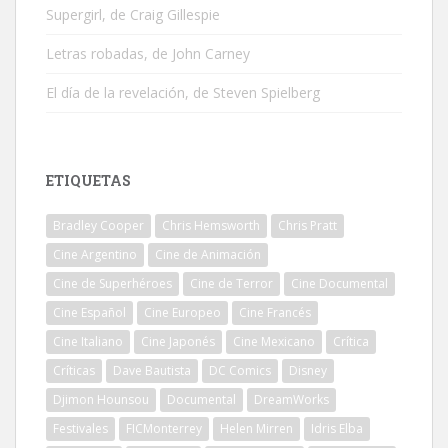
Supergirl, de Craig Gillespie
Letras robadas, de John Carney
El día de la revelación, de Steven Spielberg
ETIQUETAS
Bradley Cooper
Chris Hemsworth
Chris Pratt
Cine Argentino
Cine de Animación
Cine de Superhéroes
Cine de Terror
Cine Documental
Cine Español
Cine Europeo
Cine Francés
Cine Italiano
Cine Japonés
Cine Mexicano
Crítica
Críticas
Dave Bautista
DC Comics
Disney
Djimon Hounsou
Documental
DreamWorks
Festivales
FICMonterrey
Helen Mirren
Idris Elba