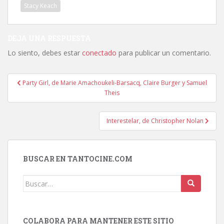
Stacy Keach
DEJA UNA RESPUESTA
Lo siento, debes estar
conectado
para publicar un comentario.
Navegación
Party Girl, de Marie Amachoukeli-Barsacq, Claire Burger y Samuel
de
Theis
entradas
Interestelar, de Christopher Nolan
BUSCAR EN TANTOCINE.COM
Buscar:
COLABORA PARA MANTENER ESTE SITIO