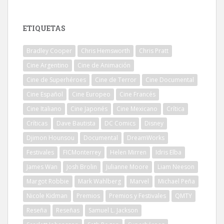
ETIQUETAS
Bradley Cooper
Chris Hemsworth
Chris Pratt
Cine Argentino
Cine de Animación
Cine de Superhéroes
Cine de Terror
Cine Documental
Cine Español
Cine Europeo
Cine Francés
Cine Italiano
Cine Japonés
Cine Mexicano
Crítica
Críticas
Dave Bautista
DC Comics
Disney
Djimon Hounsou
Documental
DreamWorks
Festivales
FICMonterrey
Helen Mirren
Idris Elba
James Wan
Josh Brolin
Julianne Moore
Liam Neeson
Margot Robbie
Mark Wahlberg
Marvel
Michael Peña
Nicole Kidman
Premios
Premios y Festivales
QMTY
Reseña
Reseñas
Samuel L. Jackson