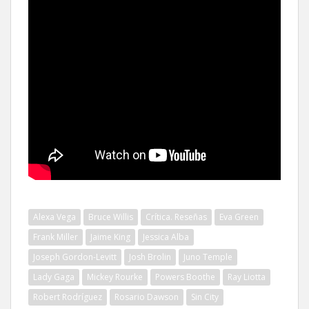
Alexa Vega
Bruce Willis
Crítica. Reseñas
Eva Green
Frank Miller
Jaime King
Jessica Alba
Joseph Gordon-Levitt
Josh Brolin
Juno Temple
Lady Gaga
Mickey Rourke
Powers Boothe
Ray Liotta
Robert Rodríguez
Rosario Dawson
Sin City