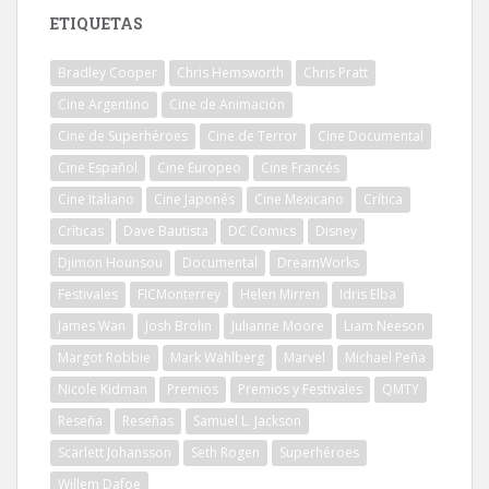
ETIQUETAS
Bradley Cooper
Chris Hemsworth
Chris Pratt
Cine Argentino
Cine de Animación
Cine de Superhéroes
Cine de Terror
Cine Documental
Cine Español
Cine Europeo
Cine Francés
Cine Italiano
Cine Japonés
Cine Mexicano
Crítica
Críticas
Dave Bautista
DC Comics
Disney
Djimon Hounsou
Documental
DreamWorks
Festivales
FICMonterrey
Helen Mirren
Idris Elba
James Wan
Josh Brolin
Julianne Moore
Liam Neeson
Margot Robbie
Mark Wahlberg
Marvel
Michael Peña
Nicole Kidman
Premios
Premios y Festivales
QMTY
Reseña
Reseñas
Samuel L. Jackson
Scarlett Johansson
Seth Rogen
Superhéroes
Willem Dafoe