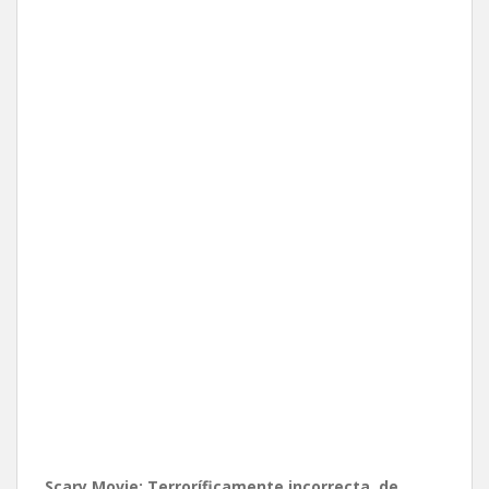
Scary Movie: Terroríficamente incorrecta, de