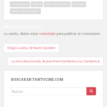
Cine Italiano
Crítica
Marco Bellocchio
Reseñas
Sangre de mi sangre
DEJA UNA RESPUESTA
Lo siento, debes estar
conectado
para publicar un comentario.
Navegación
Bajo la arena, de Martin Zandvliet
de
entradas
La chica desconocida, de Jean-Pierre Dardenne y Luc Dardenne
BUSCAR EN TANTOCINE.COM
Buscar: