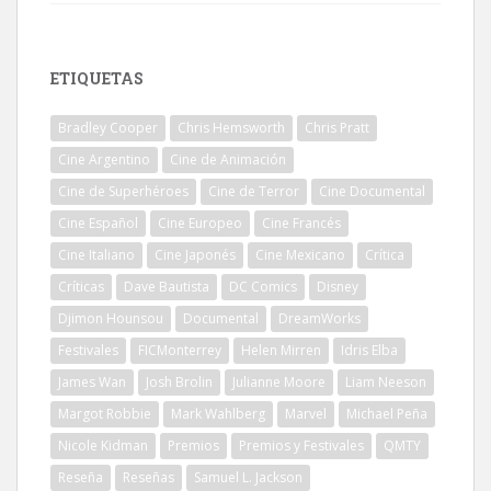
ETIQUETAS
Bradley Cooper
Chris Hemsworth
Chris Pratt
Cine Argentino
Cine de Animación
Cine de Superhéroes
Cine de Terror
Cine Documental
Cine Español
Cine Europeo
Cine Francés
Cine Italiano
Cine Japonés
Cine Mexicano
Crítica
Críticas
Dave Bautista
DC Comics
Disney
Djimon Hounsou
Documental
DreamWorks
Festivales
FICMonterrey
Helen Mirren
Idris Elba
James Wan
Josh Brolin
Julianne Moore
Liam Neeson
Margot Robbie
Mark Wahlberg
Marvel
Michael Peña
Nicole Kidman
Premios
Premios y Festivales
QMTY
Reseña
Reseñas
Samuel L. Jackson