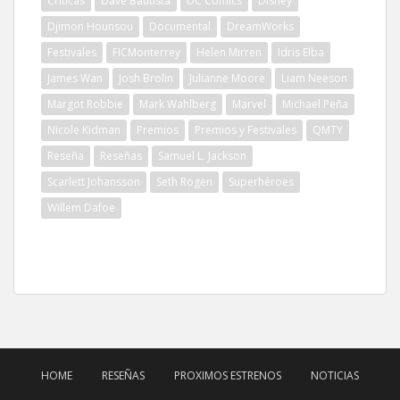
Críticas
Dave Bautista
DC Comics
Disney
Djimon Hounsou
Documental
DreamWorks
Festivales
FICMonterrey
Helen Mirren
Idris Elba
James Wan
Josh Brolin
Julianne Moore
Liam Neeson
Margot Robbie
Mark Wahlberg
Marvel
Michael Peña
Nicole Kidman
Premios
Premios y Festivales
QMTY
Reseña
Reseñas
Samuel L. Jackson
Scarlett Johansson
Seth Rogen
Superhéroes
Willem Dafoe
HOME
RESEÑAS
PROXIMOS ESTRENOS
NOTICIAS