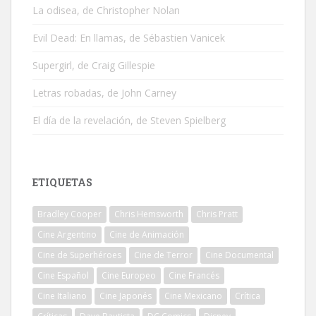
La odisea, de Christopher Nolan
Evil Dead: En llamas, de Sébastien Vanicek
Supergirl, de Craig Gillespie
Letras robadas, de John Carney
El día de la revelación, de Steven Spielberg
ETIQUETAS
Bradley Cooper
Chris Hemsworth
Chris Pratt
Cine Argentino
Cine de Animación
Cine de Superhéroes
Cine de Terror
Cine Documental
Cine Español
Cine Europeo
Cine Francés
Cine Italiano
Cine Japonés
Cine Mexicano
Crítica