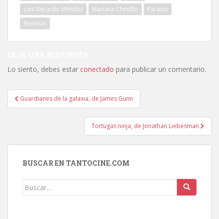
Luis Gerardo Méndez
Mariana Chenillo
Paraíso
Reseñas
DEJA UNA RESPUESTA
Lo siento, debes estar
conectado
para publicar un comentario.
Navegación
Guardianes de la galaxia, de James Gunn
de
entradas
Tortugas ninja, de Jonathan Liebesman
BUSCAR EN TANTOCINE.COM
Buscar: