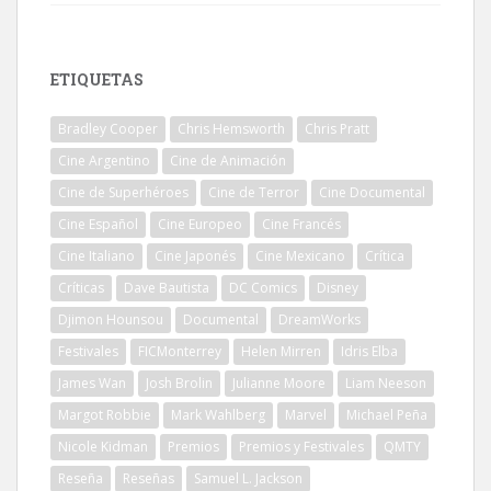
ETIQUETAS
Bradley Cooper
Chris Hemsworth
Chris Pratt
Cine Argentino
Cine de Animación
Cine de Superhéroes
Cine de Terror
Cine Documental
Cine Español
Cine Europeo
Cine Francés
Cine Italiano
Cine Japonés
Cine Mexicano
Crítica
Críticas
Dave Bautista
DC Comics
Disney
Djimon Hounsou
Documental
DreamWorks
Festivales
FICMonterrey
Helen Mirren
Idris Elba
James Wan
Josh Brolin
Julianne Moore
Liam Neeson
Margot Robbie
Mark Wahlberg
Marvel
Michael Peña
Nicole Kidman
Premios
Premios y Festivales
QMTY
Reseña
Reseñas
Samuel L. Jackson