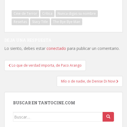
Cine de Terror
Crítica
Nunca digas su nombre
Reseñas
Stacy Title
The Bye Bye Man
DEJA UNA RESPUESTA
Lo siento, debes estar
conectado
para publicar un comentario.
Navegación
Lo que de verdad importa, de Paco Arango
de
entradas
Mío o de nadie, de Denise Di Novi
BUSCAR EN TANTOCINE.COM
Buscar: