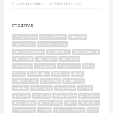
El día de la revelación, de Steven Spielberg
ETIQUETAS
Bradley Cooper
Chris Hemsworth
Chris Pratt
Cine Argentino
Cine de Animación
Cine de Superhéroes
Cine de Terror
Cine Documental
Cine Español
Cine Europeo
Cine Francés
Cine Italiano
Cine Japonés
Cine Mexicano
Crítica
Críticas
Dave Bautista
DC Comics
Disney
Djimon Hounsou
Documental
DreamWorks
Festivales
FICMonterrey
Helen Mirren
Idris Elba
James Wan
Josh Brolin
Julianne Moore
Liam Neeson
Margot Robbie
Mark Wahlberg
Marvel
Michael Peña
Nicole Kidman
Premios
Premios y Festivales
QMTY