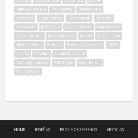
Críticas
Dave Bautista
DC Comics
Disney
Djimon Hounsou
Documental
DreamWorks
Festivales
FICMonterrey
Helen Mirren
Idris Elba
James Wan
Josh Brolin
Julianne Moore
Liam Neeson
Margot Robbie
Mark Wahlberg
Marvel
Michael Peña
Nicole Kidman
Premios
Premios y Festivales
QMTY
Reseña
Reseñas
Samuel L. Jackson
Scarlett Johansson
Seth Rogen
Superhéroes
Willem Dafoe
HOME
RESEÑAS
PROXIMOS ESTRENOS
NOTICIAS