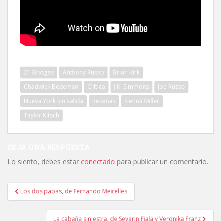
21 Bridges
Anthony Russo
Brian Kirk
Chadwick Boseman
Crítica
J.K. Simmons
Joe Russo
Nueva York sin salida
Reseñas
Sienna Miller
Taylor Kitsch
DEJA UNA RESPUESTA
Lo siento, debes estar
conectado
para publicar un comentario.
Navegación
Los dos papas, de Fernando Meirelles
de
entradas
La cabaña siniestra, de Severin Fiala y Veronika Franz