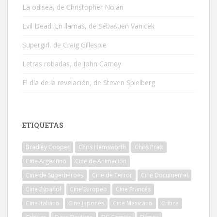
La odisea, de Christopher Nolan
Evil Dead: En llamas, de Sébastien Vanicek
Supergirl, de Craig Gillespie
Letras robadas, de John Carney
El día de la revelación, de Steven Spielberg
ETIQUETAS
Bradley Cooper
Chris Hemsworth
Chris Pratt
Cine Argentino
Cine de Animación
Cine de Superhéroes
Cine de Terror
Cine Documental
Cine Español
Cine Europeo
Cine Francés
Cine Italiano
Cine Japonés
Cine Mexicano
Crítica