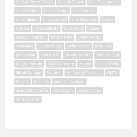
Cine de Superhéroes
Cine de Terror
Cine Documental
Cine Español
Cine Europeo
Cine Francés
Cine Italiano
Cine Japonés
Cine Mexicano
Crítica
Críticas
Dave Bautista
DC Comics
Disney
Djimon Hounsou
Documental
DreamWorks
Festivales
FICMonterrey
Helen Mirren
Idris Elba
James Wan
Josh Brolin
Julianne Moore
Liam Neeson
Margot Robbie
Mark Wahlberg
Marvel
Michael Peña
Nicole Kidman
Premios
Premios y Festivales
QMTY
Reseña
Reseñas
Samuel L. Jackson
Scarlett Johansson
Seth Rogen
Superhéroes
Willem Dafoe