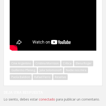
Cine Argentino
Cristina Morrison
Crítica
Elena Roger
Guillermo Pfening
Julia Solomonoff
Nadie nos mira
Paola Baldion
Rafael Ferro
Reseñas
DEJA UNA RESPUESTA
Lo siento, debes estar
conectado
para publicar un comentario.