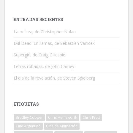
ENTRADAS RECIENTES
La odisea, de Christopher Nolan
Evil Dead: En llamas, de Sébastien Vanicek
Supergirl, de Craig Gillespie
Letras robadas, de John Carney
El día de la revelación, de Steven Spielberg
ETIQUETAS
Bradley Cooper
Chris Hemsworth
Chris Pratt
Cine Argentino
Cine de Animación