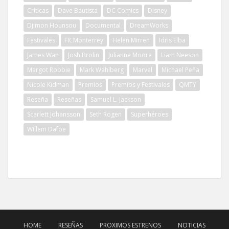
Críticas
Dave Bautista
DC Comics
Disney
Djimon Hounsou
Documental
DreamWorks
Festivales
FICMonterrey
Helen Mirren
Idris Elba
James Wan
Josh Brolin
Julianne Moore
Liam Neeson
Margot Robbie
Mark Wahlberg
Marvel
Michael Peña
Nicole Kidman
Premios
Premios y Festivales
QMTY
Reseña
Reseñas
Samuel L. Jackson
Scarlett Johansson
Seth Rogen
Superhéroes
Willem Dafoe
HOME
RESEÑAS
PROXIMOS ESTRENOS
NOTICIAS