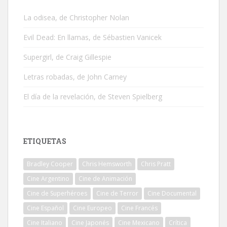
La odisea, de Christopher Nolan
Evil Dead: En llamas, de Sébastien Vanicek
Supergirl, de Craig Gillespie
Letras robadas, de John Carney
El día de la revelación, de Steven Spielberg
ETIQUETAS
Bradley Cooper
Chris Hemsworth
Chris Pratt
Cine Argentino
Cine de Animación
Cine de Superhéroes
Cine de Terror
Cine Documental
Cine Español
Cine Europeo
Cine Francés
Cine Italiano
Cine Japonés
Cine Mexicano
Crítica