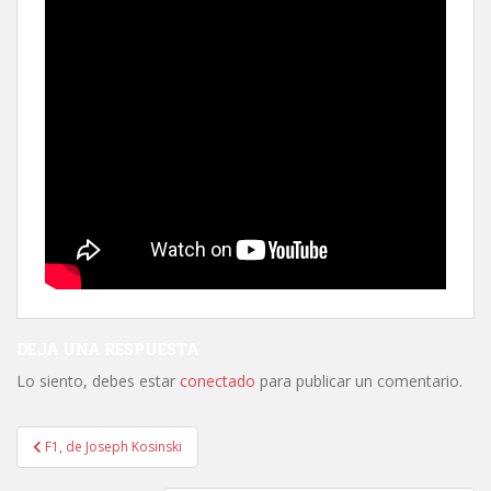
DEJA UNA RESPUESTA
Lo siento, debes estar
conectado
para publicar un comentario.
Navegación
F1, de Joseph Kosinski
de