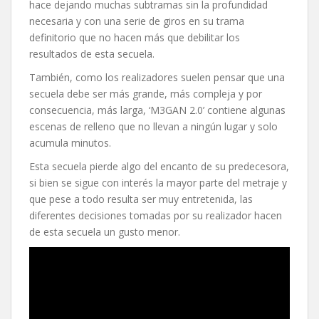
hace dejando muchas subtramas sin la profundidad
necesaria y con una serie de giros en su trama
definitorio que no hacen más que debilitar los
resultados de esta secuela.
También, como los realizadores suelen pensar que una
secuela debe ser más grande, más compleja y por
consecuencia, más larga, ‘M3GAN 2.0’ contiene algunas
escenas de relleno que no llevan a ningún lugar y solo
acumula minutos.
Esta secuela pierde algo del encanto de su predecesora,
si bien se sigue con interés la mayor parte del metraje y
que pese a todo resulta ser muy entretenida, las
diferentes decisiones tomadas por su realizador hacen
de esta secuela un gusto menor.