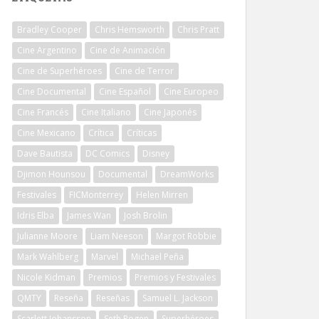
Bradley Cooper
Chris Hemsworth
Chris Pratt
Cine Argentino
Cine de Animación
Cine de Superhéroes
Cine de Terror
Cine Documental
Cine Español
Cine Europeo
Cine Francés
Cine Italiano
Cine Japonés
Cine Mexicano
Crítica
Críticas
Dave Bautista
DC Comics
Disney
Djimon Hounsou
Documental
DreamWorks
Festivales
FICMonterrey
Helen Mirren
Idris Elba
James Wan
Josh Brolin
Julianne Moore
Liam Neeson
Margot Robbie
Mark Wahlberg
Marvel
Michael Peña
Nicole Kidman
Premios
Premios y Festivales
QMTY
Reseña
Reseñas
Samuel L. Jackson
Scarlett Johansson
Seth Rogen
Superhéroes