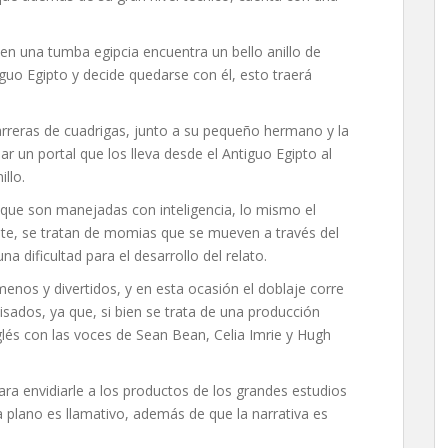
n una tumba egipcia encuentra un bello anillo de
iguo Egipto y decide quedarse con él, esto traerá
arreras de cuadrigas, junto a su pequeño hermano y la
ar un portal que los lleva desde el Antiguo Egipto al
llo.
 que son manejadas con inteligencia, lo mismo el
nte, se tratan de momias que se mueven a través del
a dificultad para el desarrollo del relato.
nos y divertidos, y en esta ocasión el doblaje corre
sados, ya que, si bien se trata de una producción
nglés con las voces de Sean Bean, Celia Imrie y Hugh
para envidiarle a los productos de los grandes estudios
a plano es llamativo, además de que la narrativa es