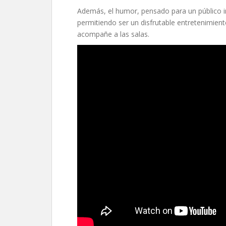
Además, el humor, pensado para un público inf
permitiendo ser un disfrutable entretenimien
acompañe a las salas.