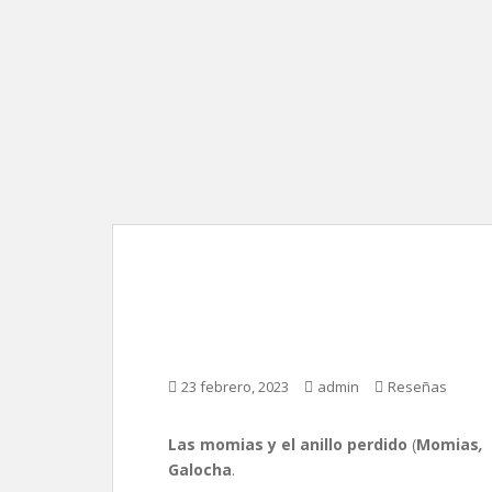
Las momias y el anill
García Galocha
23 febrero, 2023
admin
Reseñas
Las momias y el anillo perdido
(
Momias
,
Galocha
.