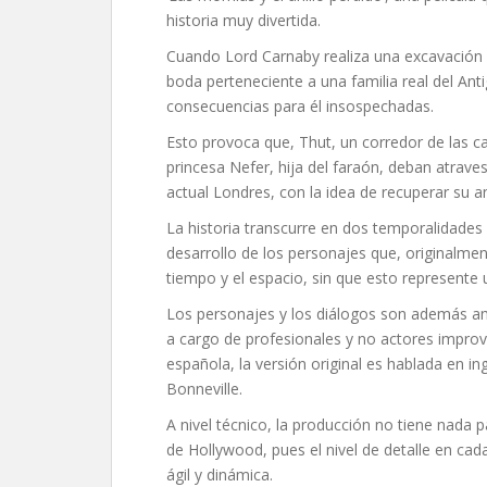
historia muy divertida.
Cuando Lord Carnaby realiza una excavación e
boda perteneciente a una familia real del Ant
consecuencias para él insospechadas.
Esto provoca que, Thut, un corredor de las c
princesa Nefer, hija del faraón, deban atraves
actual Londres, con la idea de recuperar su ani
La historia transcurre en dos temporalidades
desarrollo de los personajes que, originalme
tiempo y el espacio, sin que esto represente un
Los personajes y los diálogos son además ame
a cargo de profesionales y no actores improvi
española, la versión original es hablada en i
Bonneville.
A nivel técnico, la producción no tiene nada 
de Hollywood, pues el nivel de detalle en cad
ágil y dinámica.