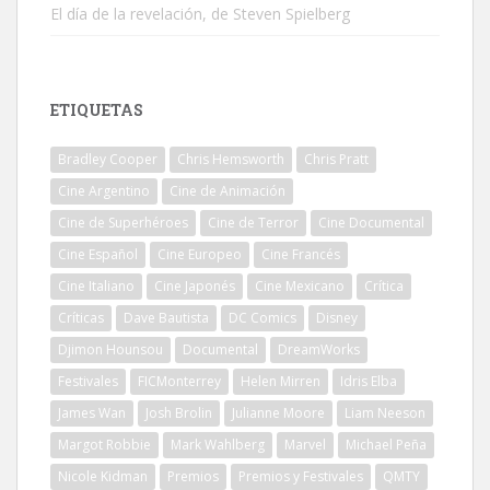
El día de la revelación, de Steven Spielberg
ETIQUETAS
Bradley Cooper
Chris Hemsworth
Chris Pratt
Cine Argentino
Cine de Animación
Cine de Superhéroes
Cine de Terror
Cine Documental
Cine Español
Cine Europeo
Cine Francés
Cine Italiano
Cine Japonés
Cine Mexicano
Crítica
Críticas
Dave Bautista
DC Comics
Disney
Djimon Hounsou
Documental
DreamWorks
Festivales
FICMonterrey
Helen Mirren
Idris Elba
James Wan
Josh Brolin
Julianne Moore
Liam Neeson
Margot Robbie
Mark Wahlberg
Marvel
Michael Peña
Nicole Kidman
Premios
Premios y Festivales
QMTY