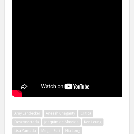
Amy Landecker
Aneesh Chaganty
Crítica
Desconectada
Joaquim de Almeida
Ken Leung
Lisa Yamada
Megan Suri
Nia Long