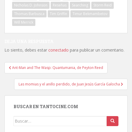
Nicholas D. Johnson
Reseñas
Searching
Storm Reid
Thomas Barbusca
Tim Griffin
Timur Bekmambetov
Will Merrick
DEJA UNA RESPUESTA
Lo siento, debes estar
conectado
para publicar un comentario.
Navegación
Ant-Man and The Wasp: Quantumania, de Peyton Reed
de
entradas
Las momias y el anillo perdido, de Juan Jesús García Galocha
BUSCAR EN TANTOCINE.COM
Buscar: