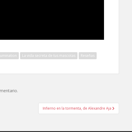
llumination
La vida secreta de tus mascotas
Reseñas
omentario.
Infierno en la tormenta, de Alexandre Aja