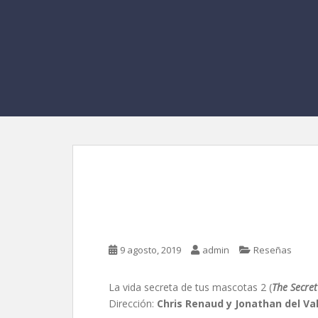
La vida secreta de tu
Renaud y Jonathan d
9 agosto, 2019
admin
Reseñas
La vida secreta de tus mascotas 2 (
The Secret
Dirección:
Chris Renaud y Jonathan del Va