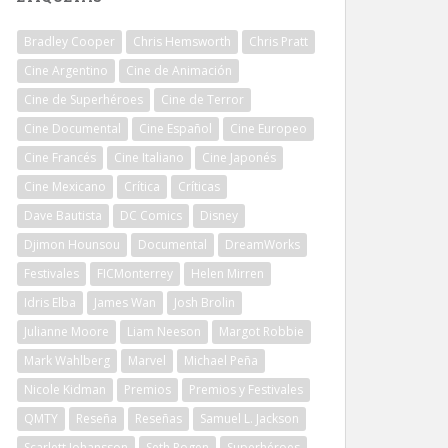
Bradley Cooper
Chris Hemsworth
Chris Pratt
Cine Argentino
Cine de Animación
Cine de Superhéroes
Cine de Terror
Cine Documental
Cine Español
Cine Europeo
Cine Francés
Cine Italiano
Cine Japonés
Cine Mexicano
Crítica
Críticas
Dave Bautista
DC Comics
Disney
Djimon Hounsou
Documental
DreamWorks
Festivales
FICMonterrey
Helen Mirren
Idris Elba
James Wan
Josh Brolin
Julianne Moore
Liam Neeson
Margot Robbie
Mark Wahlberg
Marvel
Michael Peña
Nicole Kidman
Premios
Premios y Festivales
QMTY
Reseña
Reseñas
Samuel L. Jackson
Scarlett Johansson
Seth Rogen
Superhéroes