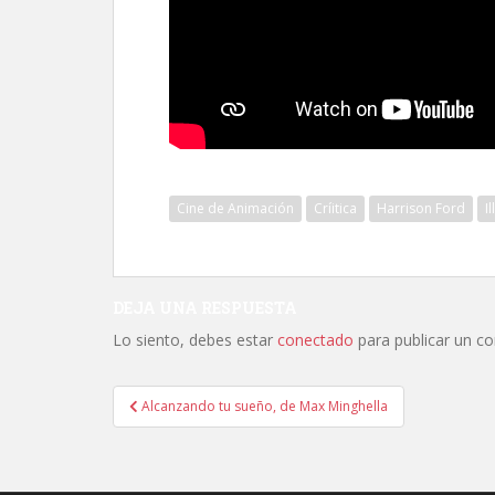
Cine de Animación
Críitica
Harrison Ford
I
DEJA UNA RESPUESTA
Lo siento, debes estar
conectado
para publicar un c
Navegación
Alcanzando tu sueño, de Max Minghella
de
entradas