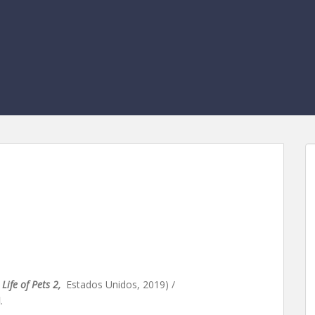
s mascotas 2, de Chris
el Val
 Life of Pets 2,
Estados Unidos, 2019) /
l
.