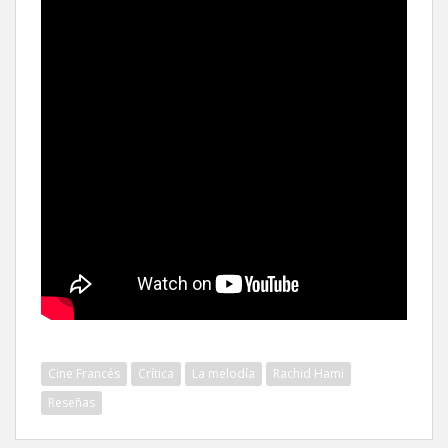
Cine Francés
Crítica
La melodía
Rachid Hami
Reseñas