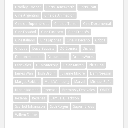
Bradley Cooper
Chris Hemsworth
Chris Pratt
Cine Argentino
Cine de Animación
Cine de Superhéroes
Cine de Terror
Cine Documental
Cine Español
Cine Europeo
Cine Francés
Cine Italiano
Cine Japonés
Cine Mexicano
Crítica
Críticas
Dave Bautista
DC Comics
Disney
Djimon Hounsou
Documental
DreamWorks
Festivales
FICMonterrey
Helen Mirren
Idris Elba
James Wan
Josh Brolin
Julianne Moore
Liam Neeson
Margot Robbie
Mark Wahlberg
Marvel
Michael Peña
Nicole Kidman
Premios
Premios y Festivales
QMTY
Reseña
Reseñas
Samuel L. Jackson
Scarlett Johansson
Seth Rogen
Superhéroes
Willem Dafoe