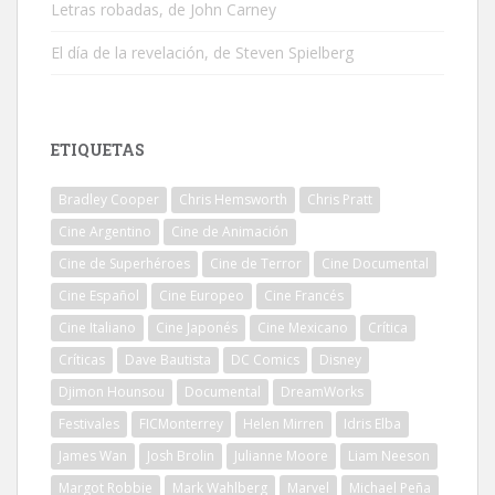
Letras robadas, de John Carney
El día de la revelación, de Steven Spielberg
ETIQUETAS
Bradley Cooper
Chris Hemsworth
Chris Pratt
Cine Argentino
Cine de Animación
Cine de Superhéroes
Cine de Terror
Cine Documental
Cine Español
Cine Europeo
Cine Francés
Cine Italiano
Cine Japonés
Cine Mexicano
Crítica
Críticas
Dave Bautista
DC Comics
Disney
Djimon Hounsou
Documental
DreamWorks
Festivales
FICMonterrey
Helen Mirren
Idris Elba
James Wan
Josh Brolin
Julianne Moore
Liam Neeson
Margot Robbie
Mark Wahlberg
Marvel
Michael Peña