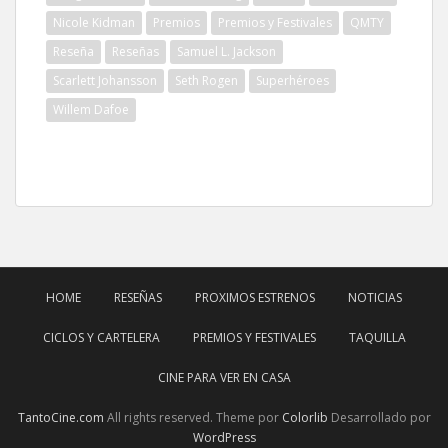
Nicole Kidman
Premios
Premios y Festivales
QMTY
Reseña
Reseñas
Samuel L. Jackson
Scarlett Johansson
Seth Rogen
Superhéroes
Willem Dafoe
HOME
RESEÑAS
PROXIMOS ESTRENOS
NOTICIAS
CICLOS Y CARTELERA
PREMIOS Y FESTIVALES
TAQUILLA
CINE PARA VER EN CASA
TantoCine.com
All rights reserved. Theme por
Colorlib
Desarrollado por
WordPress