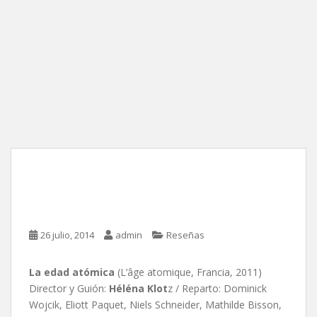
La edad atómica, de
Héléna Klotz
26 julio, 2014
admin
Reseñas
La edad atómica
(L’âge atomique, Francia, 2011)
Director y Guión:
Héléna Klot
z / Reparto: Dominick
Wojcik, Eliott Paquet, Niels Schneider, Mathilde Bisson,