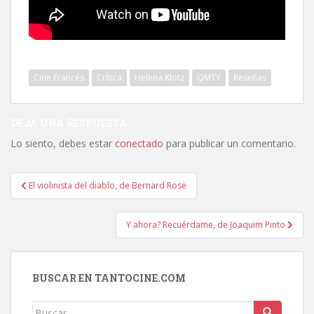
Cine Francés
Crítica
Helena Klotz
QMTY
Reseñas
DEJA UNA RESPUESTA
Lo siento, debes estar
conectado
para publicar un comentario.
Navegación
El violinista del diablo, de Bernard Rose
de
entradas
Y ahora? Recuérdame, de Joaquim Pinto
BUSCAR EN TANTOCINE.COM
Buscar: