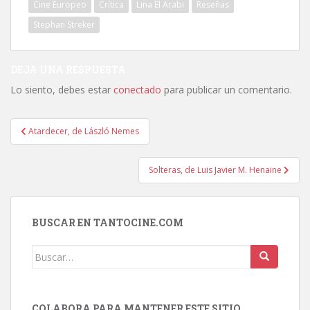
Cine Europeo
Crítica
Lina El Arabi
Reseñas
Stephan Streker
DEJA UNA RESPUESTA
Lo siento, debes estar
conectado
para publicar un comentario.
Navegación
Atardecer, de László Nemes
de
entradas
Solteras, de Luis Javier M. Henaine
BUSCAR EN TANTOCINE.COM
Buscar:
COLABORA PARA MANTENER ESTE SITIO