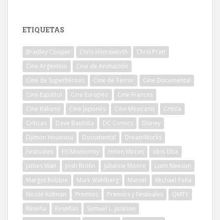
ETIQUETAS
Bradley Cooper
Chris Hemsworth
Chris Pratt
Cine Argentino
Cine de Animación
Cine de Superhéroes
Cine de Terror
Cine Documental
Cine Español
Cine Europeo
Cine Francés
Cine Italiano
Cine Japonés
Cine Mexicano
Crítica
Críticas
Dave Bautista
DC Comics
Disney
Djimon Hounsou
Documental
DreamWorks
Festivales
FICMonterrey
Helen Mirren
Idris Elba
James Wan
Josh Brolin
Julianne Moore
Liam Neeson
Margot Robbie
Mark Wahlberg
Marvel
Michael Peña
Nicole Kidman
Premios
Premios y Festivales
QMTY
Reseña
Reseñas
Samuel L. Jackson