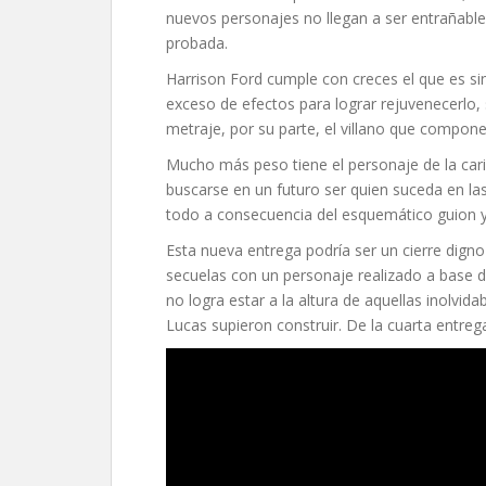
nuevos personajes no llegan a ser entrañabl
probada.
Harrison Ford cumple con creces el que es sin
exceso de efectos para lograr rejuvenecerlo,
metraje, por su parte, el villano que compo
Mucho más peso tiene el personaje de la car
buscarse en un futuro ser quien suceda en las
todo a consecuencia del esquemático guion y d
Esta nueva entrega podría ser un cierre dig
secuelas con un personaje realizado a base de
no logra estar a la altura de aquellas inolvid
Lucas supieron construir. De la cuarta entreg