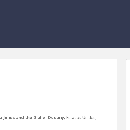
al del destino, de James
a Jones and the Dial of Destiny
,
Estados Unidos,