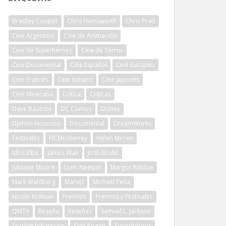
Bradley Cooper
Chris Hemsworth
Chris Pratt
Cine Argentino
Cine de Animación
Cine de Superhéroes
Cine de Terror
Cine Documental
Cine Español
Cine Europeo
Cine Francés
Cine Italiano
Cine Japonés
Cine Mexicano
Crítica
Críticas
Dave Bautista
DC Comics
Disney
Djimon Hounsou
Documental
DreamWorks
Festivales
FICMonterrey
Helen Mirren
Idris Elba
James Wan
Josh Brolin
Julianne Moore
Liam Neeson
Margot Robbie
Mark Wahlberg
Marvel
Michael Peña
Nicole Kidman
Premios
Premios y Festivales
QMTY
Reseña
Reseñas
Samuel L. Jackson
Scarlett Johansson
Seth Rogen
Superhéroes