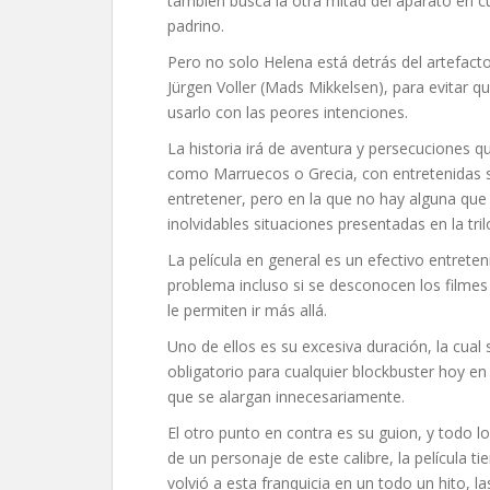
también busca la otra mitad del aparato en cu
padrino.
Pero no solo Helena está detrás del artefacto
Jürgen Voller (Mads Mikkelsen), para evitar
usarlo con las peores intenciones.
La historia irá de aventura y persecuciones 
como Marruecos o Grecia, con entretenidas 
entretener, pero en la que no hay alguna qu
inolvidables situaciones presentadas en la tril
La película en general es un efectivo entreten
problema incluso si se desconocen los filme
le permiten ir más allá.
Uno de ellos es su excesiva duración, la cual 
obligatorio para cualquier blockbuster hoy en
que se alargan innecesariamente.
El otro punto en contra es su guion, y todo l
de un personaje de este calibre, la película 
volvió a esta franquicia en un todo un hito, la