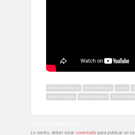
Antonio Banderas
Boyd Holbrook
Crítica
G
James Mangold
Mads Mikkelsen
Phoebe Walle
DEJA UNA RESPUESTA
Lo siento, debes estar
conectado
para publicar un c