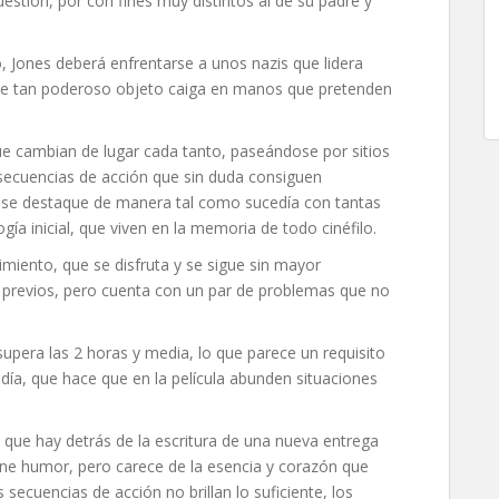
estión, por con fines muy distintos al de su padre y
, Jones deberá enfrentarse a unos nazis que lidera
 que tan poderoso objeto caiga en manos que pretenden
que cambian de lugar cada tanto, paseándose por sitios
secuencias de acción que sin duda consiguen
e se destaque de manera tal como sucedía con tantas
ogía inicial, que viven en la memoria de todo cinéfilo.
imiento, que se disfruta y se sigue sin mayor
s previos, pero cuenta con un par de problemas que no
supera las 2 horas y media, lo que parece un requisito
 día, que hace que en la película abunden situaciones
o que hay detrás de la escritura de una nueva entrega
tiene humor, pero carece de la esencia y corazón que
s secuencias de acción no brillan lo suficiente, los