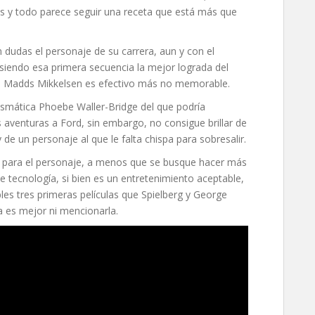
es y todo parece seguir una receta que está más que
 dudas el personaje de su carrera, aun y con el
 siendo esa primera secuencia la mejor lograda del
ne Madds Mikkelsen es efectivo más no memorable.
ismática Phoebe Waller-Bridge del que podría
 aventuras a Ford, sin embargo, no consigue brillar de
e un personaje al que le falta chispa para sobresalir.
no para el personaje, a menos que se busque hacer más
 tecnología, si bien es un entretenimiento aceptable,
ables tres primeras películas que Spielberg y George
a es mejor ni mencionarla.