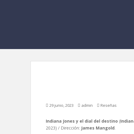
Indiana Jones y el di
Mangold
29 junio, 2023
admin
Reseñas
Indiana Jones y el dial del destino
(
Indian
2023) / Dirección:
James Mangold
.