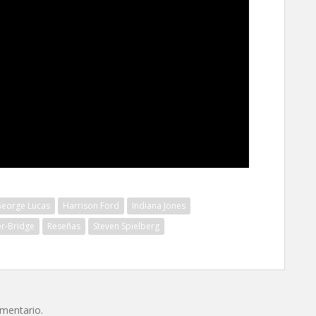
eorge Lucas
Harrison Ford
Indiana Jones
r-Bridge
Reseñas
Steven Spielberg
omentario.