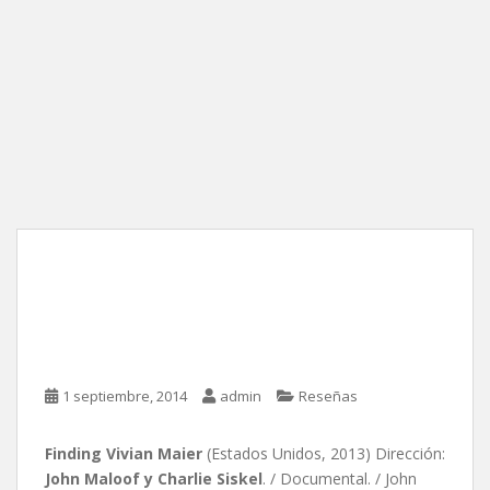
Finding Vivian Maier, de
John Maloof y Charlie
Siskel
1 septiembre, 2014
admin
Reseñas
Finding Vivian Maier
(Estados Unidos, 2013) Dirección:
John Maloof y Charlie Siskel
. / Documental. / John