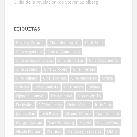
El día de la revelación, de Steven Spielberg
ETIQUETAS
Bradley Cooper
Chris Hemsworth
Chris Pratt
Cine Argentino
Cine de Animación
Cine de Superhéroes
Cine de Terror
Cine Documental
Cine Español
Cine Europeo
Cine Francés
Cine Italiano
Cine Japonés
Cine Mexicano
Crítica
Críticas
Dave Bautista
DC Comics
Disney
Djimon Hounsou
Documental
DreamWorks
Festivales
FICMonterrey
Helen Mirren
Idris Elba
James Wan
Josh Brolin
Julianne Moore
Liam Neeson
Margot Robbie
Mark Wahlberg
Marvel
Michael Peña
Nicole Kidman
Premios
Premios y Festivales
QMTY