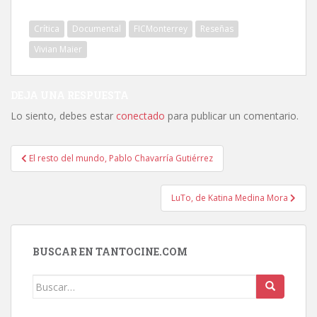
Crítica
Documental
FICMonterrey
Reseñas
Vivian Maier
DEJA UNA RESPUESTA
Lo siento, debes estar
conectado
para publicar un comentario.
Navegación
El resto del mundo, Pablo Chavarría Gutiérrez
de
entradas
LuTo, de Katina Medina Mora
BUSCAR EN TANTOCINE.COM
Buscar: