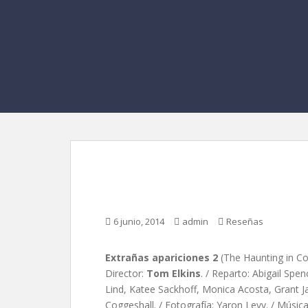
Extrañas apariciones
6 junio, 2014
admin
Reseñas
Extrañas apariciones 2
(The Haunting in Co
Director:
Tom Elkins
. / Reparto: Abigail Sp
Lind, Katee Sackhoff, Monica Acosta, Grant J
Coggeshall. / Fotografía: Yaron Levy. / Músi