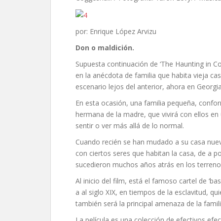
por: Enrique López Arvizu
Don o maldición.
Supuesta continuación de ‘The Haunting in C
en la anécdota de familia que habita vieja c
escenario lejos del anterior, ahora en Georgia
En esta ocasión, una familia pequeña, conf
hermana de la madre, que vivirá con ellos en
sentir o ver más allá de lo normal.
Cuando recién se han mudado a su casa nueva
con ciertos seres que habitan la casa, de a p
sucedieron muchos años atrás en los terreno
Al inicio del film, está el famoso cartel de 
a al siglo XIX, en tiempos de la esclavitud, q
también será la principal amenaza de la famili
La película es una colección de efectivos efe