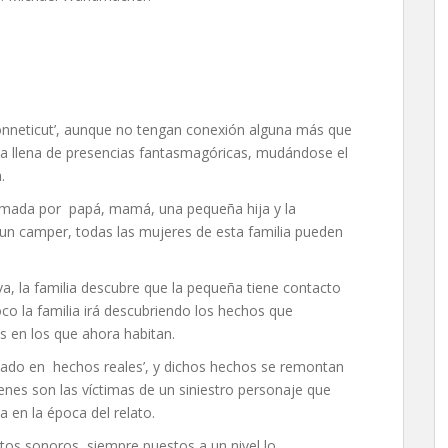
onneticut’, aunque no tengan conexión alguna más que
asa llena de presencias fantasmagóricas, mudándose el
.
ormada por papá, mamá, una pequeña hija y la
 un camper, todas las mujeres de esta familia pueden
, la familia descubre que la pequeña tiene contacto
oco la familia irá descubriendo los hechos que
s en los que ahora habitan.
‘basado en hechos reales’, y dichos hechos se remontan
uienes son las víctimas de un siniestro personaje que
a en la época del relato.
ctos sonoros, siempre puestos a un nivel lo