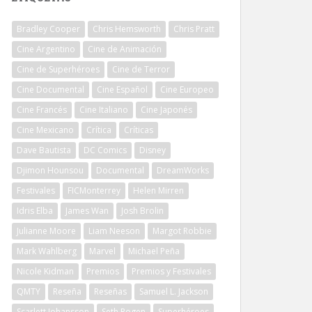
Bradley Cooper
Chris Hemsworth
Chris Pratt
Cine Argentino
Cine de Animación
Cine de Superhéroes
Cine de Terror
Cine Documental
Cine Español
Cine Europeo
Cine Francés
Cine Italiano
Cine Japonés
Cine Mexicano
Crítica
Críticas
Dave Bautista
DC Comics
Disney
Djimon Hounsou
Documental
DreamWorks
Festivales
FICMonterrey
Helen Mirren
Idris Elba
James Wan
Josh Brolin
Julianne Moore
Liam Neeson
Margot Robbie
Mark Wahlberg
Marvel
Michael Peña
Nicole Kidman
Premios
Premios y Festivales
QMTY
Reseña
Reseñas
Samuel L. Jackson
Scarlett Johansson
Seth Rogen
Superhéroes