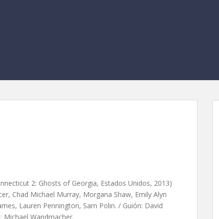
 2, de Tom Elkins
nnecticut 2: Ghosts of Georgia, Estados Unidos, 2013)
encer, Chad Michael Murray, Morgana Shaw, Emily Alyn
ames, Lauren Pennington, Sam Polin. / Guión: David
ca: Michael Wandmacher.