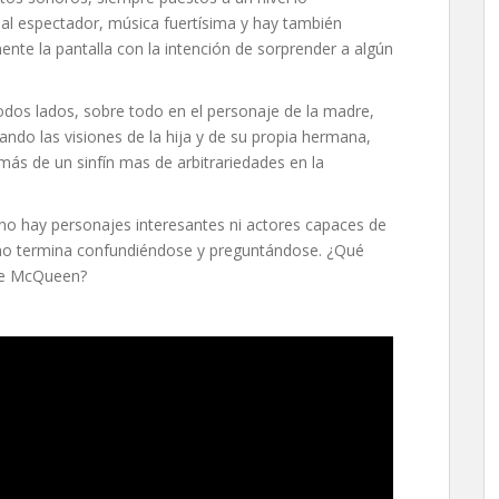
 al espectador, música fuertísima y hay también
te la pantalla con la intención de sorprender a algún
todos lados, sobre todo en el personaje de la madre,
ando las visiones de la hija y de su propia hermana,
más de un sinfín mas de arbitrariedades en la
a, no hay personajes interesantes ni actores capaces de
e uno termina confundiéndose y preguntándose. ¿Qué
eve McQueen?