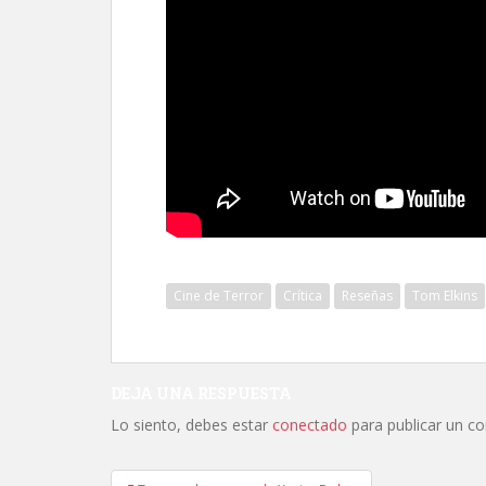
Cine de Terror
Crítica
Reseñas
Tom Elkins
DEJA UNA RESPUESTA
Lo siento, debes estar
conectado
para publicar un c
Navegación