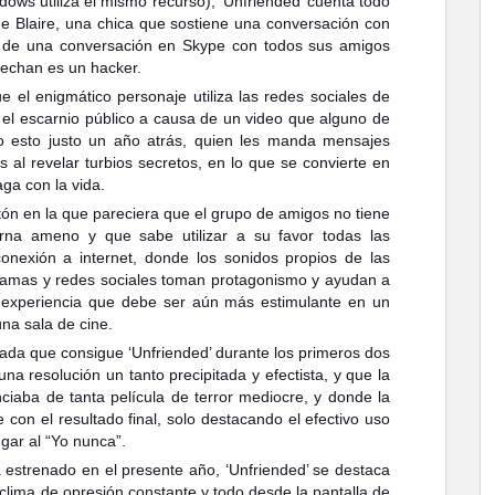
ws utiliza el mismo recurso), ‘Unfriended’ cuenta todo
de Blaire, una chica que sostiene una conversación con
 de una conversación en Skype con todos sus amigos
pechan es un hacker.
el enigmático personaje utiliza las redes sociales de
 el escarnio público a causa de un video que alguno de
odo esto justo un año atrás, quien les manda mensajes
al revelar turbios secretos, en lo que se convierte en
ga con la vida.
ratón en la que pareciera que el grupo de amigos no tiene
orna ameno y que sabe utilizar a su favor todas las
onexión a internet, donde los sonidos propios de las
gramas y redes sociales toman protagonismo y ayudan a
a experiencia que debe ser aún más estimulante en un
na sala de cine.
ada que consigue ‘Unfriended’ durante los primeros dos
na resolución un tanto precipitada y efectista, y que la
enciaba de tanta película de terror mediocre, y donde la
e con el resultado final, solo destacando el efectivo uso
gar al “Yo nunca”.
a estrenado en el presente año, ‘Unfriended’ se destaca
clima de opresión constante y todo desde la pantalla de