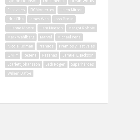
Djimon Hounsou
Documental
DreamWorks
Festivales
FICMonterrey
Helen Mirren
Idris Elba
James Wan
Josh Brolin
Julianne Moore
Liam Neeson
Margot Robbie
Mark Wahlberg
Marvel
Michael Peña
Nicole Kidman
Premios
Premios y Festivales
QMTY
Reseña
Reseñas
Samuel L. Jackson
Scarlett Johansson
Seth Rogen
Superhéroes
Willem Dafoe