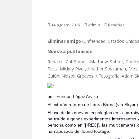
Eliminar amigo, de L
14 agosto, 2015
admin
Reseñas
Eliminar amigo
(Unfriended, Estados Unidos
Nuestra puntuación
Reparto: Cal Barnes, Matthew Bohrer, Courtne
Peltz, Mickey River, Heather Sossaman, Moses
Guión: Nelson Greaves. / Fotografía: Adam S
por: Enrique López Arvizu
El extraño retorno de Laura Barns (vía Skype)
El uso de las nuevas tecnologías en la narrati
ha traído algunos experimentos interesantes 
persona como en ‘[•REC]’, las multicámaras d
han abusado del found footage.