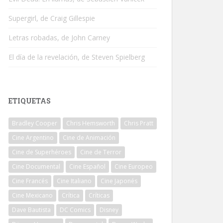
Supergirl, de Craig Gillespie
Letras robadas, de John Carney
El día de la revelación, de Steven Spielberg
ETIQUETAS
Bradley Cooper
Chris Hemsworth
Chris Pratt
Cine Argentino
Cine de Animación
Cine de Superhéroes
Cine de Terror
Cine Documental
Cine Español
Cine Europeo
Cine Francés
Cine Italiano
Cine Japonés
Cine Mexicano
Crítica
Críticas
Dave Bautista
DC Comics
Disney