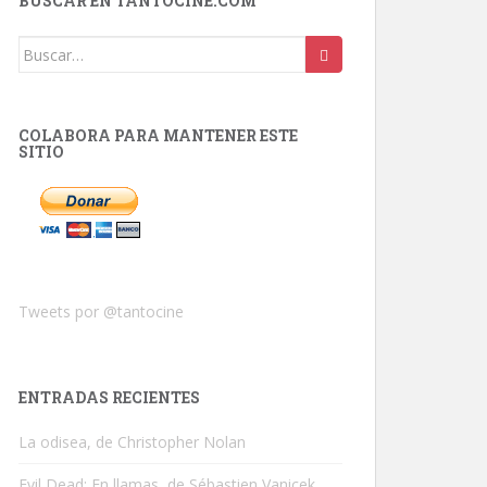
BUSCAR EN TANTOCINE.COM
Buscar:
COLABORA PARA MANTENER ESTE
SITIO
Tweets por @tantocine
ENTRADAS RECIENTES
La odisea, de Christopher Nolan
Evil Dead: En llamas, de Sébastien Vanicek