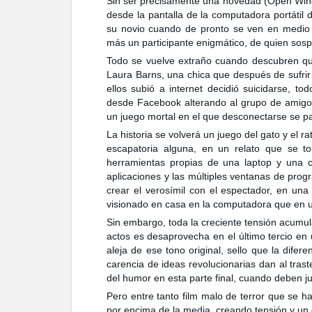
Sin ser precisamente una novedad (Open Windo
desde la pantalla de la computadora portátil 
su novio cuando de pronto se ven en medio
más un participante enigmático, de quien sos
Todo se vuelve extraño cuando descubren que 
Laura Barns, una chica que después de sufrir
ellos subió a internet decidió suicidarse, t
desde Facebook alterando al grupo de amigos 
un juego mortal en el que desconectarse se pa
La historia se volverá un juego del gato y el 
escapatoria alguna, en un relato que se t
herramientas propias de una laptop y una c
aplicaciones y las múltiples ventanas de pro
crear el verosímil con el espectador, en un
visionado en casa en la computadora que en u
Sin embargo, toda la creciente tensión acumul
actos es desaprovecha en el último tercio en u
aleja de ese tono original, sello que la difer
carencia de ideas revolucionarias dan al trast
del humor en esta parte final, cuando deben ju
Pero entre tanto film malo de terror que se h
por encima de la media, creando tensión y un 